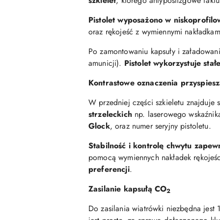
szkielet
, którego antypoślizgowe fakt
Pistolet wyposażono w niskoprofil
oraz rękojeść z wymiennymi nakładkam
Po zamontowaniu kapsuły i załadowaniu 
amunicji).
Pistolet wykorzystuje sta
Kontrastowe oznaczenia przyspies
W przedniej części szkieletu znajduje 
strzeleckich
np. laserowego wskaźnika 
Glock
, oraz numer seryjny pistoletu.
Stabilność i kontrolę chwytu zape
pomocą wymiennych nakładek rękojeś
preferencji
.
Zasilanie kapsułą CO
2
Do zasilania wiatrówki niezbędna jest