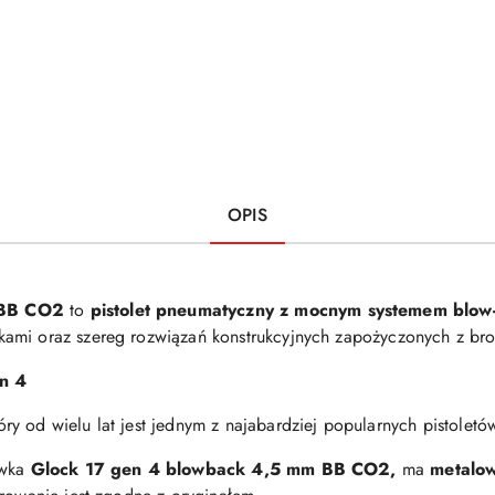
OPIS
m BB CO2
to
pistolet pneumatyczny z mocnym systemem blow
kami oraz szereg rozwiązań konstrukcyjnych zapożyczonych z bro
n 4
y od wielu lat jest jednym z najabardziej popularnych pistoletó
ówka
Glock 17 gen 4 blowback 4,5 mm BB CO2,
ma
metalo