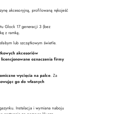
zynę akcesoryjną, profilowaną rękojeść
etu Glock 17 generacji 3 (bez
nkę z ramką.
y słabym lub szczątkowym świetle.
tkowych akcesoriów
o licencjonowane oznaczenia firmy
omiczne wycięcia na palce
. Za
sowując go do własnych
azynku. Instalacja i wymiana naboju