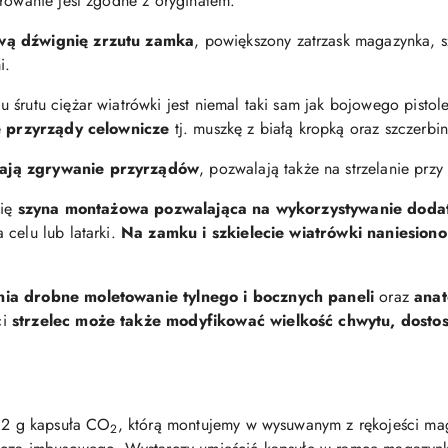
urowanie jest zgodne z oryginałem.
ową dźwignię zrzutu zamka
, powiększony zatrzask magazynka, s
i.
śrutu ciężar wiatrówki jest niemal taki sam jak bojowego pistol
łe przyrządy celownicze
tj. muszkę z białą kropką oraz szczerbi
zają zgrywanie przyrządów
, pozwalają także na strzelanie prz
się
szyna montażowa pozwalająca na wykorzystywanie doda
celu lub latarki.
Na zamku i szkielecie wiatrówki naniesion
wnia drobne moletowanie tylnego i bocznych paneli
oraz
anat
ci
strzelec może także modyfikować wielkość chwytu, dosto
 12 g kapsuła CO
, którą montujemy w wysuwanym z rękojeści mag
2