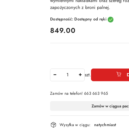
wymiennymi nakładkami oraz szereg roz
zapożyczonych z broni palnej.
Dostępność:
Dostępny od ręki
cena:
849.00
Ilość
szt.
Zamów na telefon! 663 663 965
Dostępność
Zamów w ciągu
a pac
i
dostawa
Wysyłka w ciągu:
natychmiast