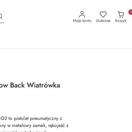
Moje konto
Ulubione
Koszyk
low Back Wiatrówka
 CO2
to
pistolet pneumatyczny z
żony w
metalowy zamek
, rękojeść z