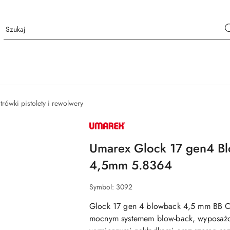
rówki pistolety i rewolwery
NAZWA
PRODUCENTA:
UMAREX
Umarex Glock 17 gen4 B
4,5mm 5.8364
Symbol:
3092
Glock 17 gen 4 blowback 4,5 mm BB
mocnym systemem blow-back
, wyposa