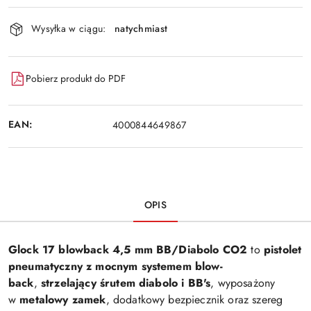
Wyślij
dostawa
Wysyłka w ciągu:
natychmiast
Pobierz produkt do PDF
EAN:
4000844649867
OPIS
Glock 17 blowback 4,5 mm BB/Diabolo CO2
to
pistolet
pneumatyczny z mocnym systemem blow-
back
,
strzelający śrutem diabolo i BB's
, wyposażony
w
metalowy zamek
, dodatkowy bezpiecznik oraz szereg