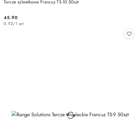
Tarcze sylwetkowe Francuz TS-10 50szt
45.90
Cena:
0.92
/
1 szt