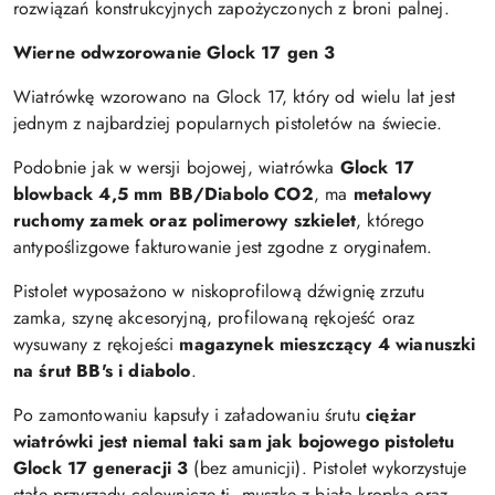
rozwiązań konstrukcyjnych zapożyczonych z broni palnej.
Wierne odwzorowanie Glock 17 gen 3
Wiatrówkę wzorowano na Glock 17, który od wielu lat jest
jednym z najbardziej popularnych pistoletów na świecie.
Podobnie jak w wersji bojowej, wiatrówka
Glock 17
blowback 4,5 mm BB/Diabolo CO2
, ma
metalowy
ruchomy zamek oraz polimerowy szkielet
, którego
antypoślizgowe fakturowanie jest zgodne z oryginałem.
Pistolet wyposażono w niskoprofilową dźwignię zrzutu
zamka, szynę akcesoryjną, profilowaną rękojeść oraz
wysuwany z rękojeści
magazynek mieszczący 4 wianuszki
na śrut BB's i diabolo
.
Po zamontowaniu kapsuły i załadowaniu śrutu
ciężar
wiatrówki jest niemal taki sam jak bojowego pistoletu
Glock 17 generacji 3
(bez amunicji). Pistolet wykorzystuje
stałe przyrządy celownicze tj. muszkę z białą kropką oraz