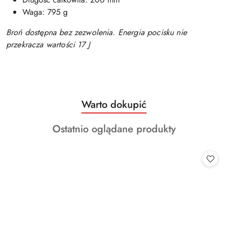
Waga: 795 g
Broń dostępna bez zezwolenia. Energia pocisku nie
przekracza wartości 17 J
Produkty
Warto dokupić
Pomiń karuzelę produktów
o
Produkty
Ostatnio oglądane produkty
statusie:
o
statusie: