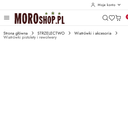
Moje konto
Przejdź do treści głównej
Przejdź do wyszukiwarki
Przejdź do moje konto
Przejdź do menu głównego
Przejdź do opisu produktu
Przejdź do stopki
Strona główna
STRZELECTWO
Wiatrówki i akcesoria
Wiatrówki pistolety i rewolwery