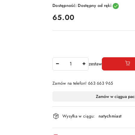
Dostępność:
Dostępny od ręki
cena:
65.00
Ilość
zestaw
Zamów na telefon! 663 663 965
Dostępność
Zamów w ciągu
a pac
i
dostawa
Wysyłka w ciągu:
natychmiast