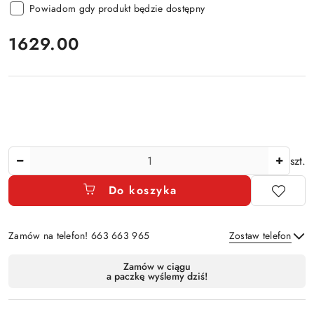
Powiadom gdy produkt będzie dostępny
cena:
1629.00
Ilość
szt.
Do koszyka
Zamów na telefon! 663 663 965
Zostaw telefon
Dostępność
Zamów w ciągu
a paczkę wyślemy dziś!
i
Wyślij
dostawa