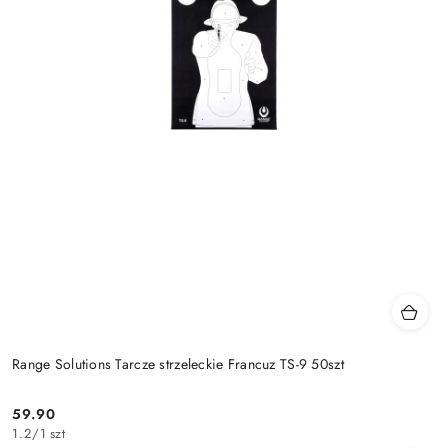
Range Solutions Tarcze strzeleckie Francuz TS-9 50szt
59.90
Cena:
1.2
/
1 szt