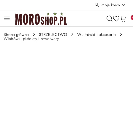
Moje konto
Przejdź do treści głównej
Przejdź do wyszukiwarki
Przejdź do moje konto
Przejdź do menu głównego
Przejdź do opisu produktu
Przejdź do stopki
Strona główna
STRZELECTWO
Wiatrówki i akcesoria
Wiatrówki pistolety i rewolwery