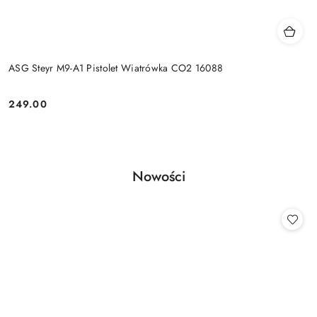
ASG Steyr M9-A1 Pistolet Wiatrówka CO2 16088
249.00
Cena:
Produkty
Nowości
Pomiń karuzelę produktów
o
statusie: