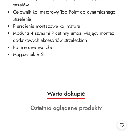
strzałów
Celownik kolimatorowy Top Point do dynamicznego
strzelania
Pierścienie montażowe kolimatora
Moduł z 4 szynami Picatinny umożliwiający montaż
dodatkowych akcesoriów strzeleckich
Polimerowa walizka
Magazynek × 2
Produkty
Warto dokupić
Pomiń karuzelę produktów
o
Produkty
Ostatnio oglądane produkty
statusie:
o
statusie: