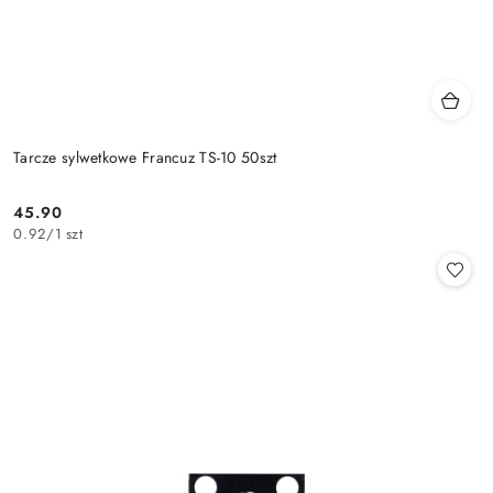
Tarcze sylwetkowe Francuz TS-10 50szt
45.90
Cena:
0.92
/
1 szt