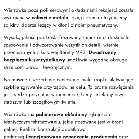
Wiatrówka poza polimerowymi okładzinami rękojeści została
wykonana
w całości z metalu
, dzięki czemu otrzymujemy
solidny, dobrze leżący w dłoni pistolet pneumatyczny.
Wysoką jakość podkreśla frezowany zamek oraz doskonałe
spasowanie i odwzorowanie wszystkich detali, wiernie
przeniesionych z kultowej Beretty M92.
Dwustronny
bezpiecznik skrzydełkowy
umożliwia wygodną obsługę
strzelcom prawo i leworęcznym.
Na muszce i szczerbinie naniesiono białe kropki, ułatwiające
szybkie zgrywanie przyrządów na celu. To proste rozwiązania
jest bardzo przydatne w momencie, kiedy strzelamy przy
słabszym lub szczątkowym świetle.
Wiatrówka ma
polimerowe okładziny
rękojeści o
identycznym teksturowaniu, jakie stosowane jest w broni
palnej. Realizm konstrukcji dodatkowo
podnoszą
licencjonowane oznaczenia producenta
oraz