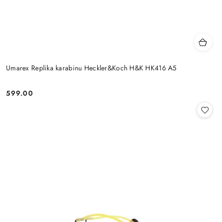
Umarex Replika karabinu Heckler&Koch H&K HK416 A5
599.00
Cena: