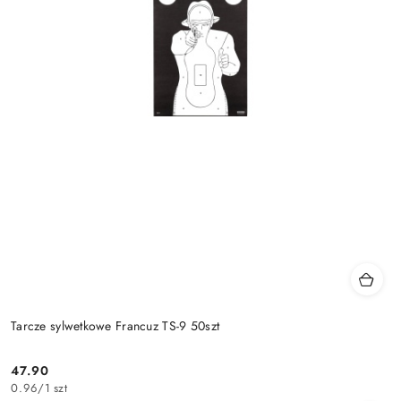
Tarcze sylwetkowe Francuz TS-9 50szt
47.90
Cena:
0.96
/
1 szt