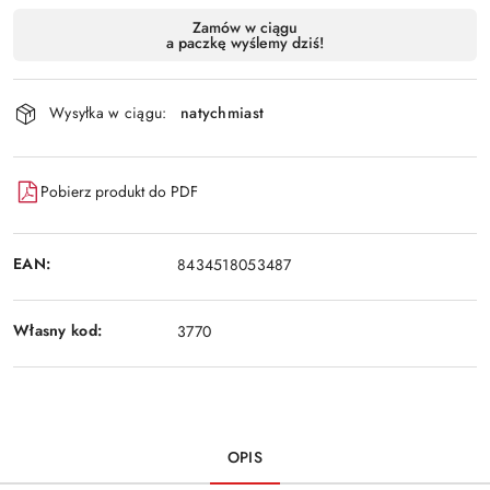
Dostępność
Zamów w ciągu
a paczkę wyślemy dziś!
i
Wyślij
dostawa
Wysyłka w ciągu:
natychmiast
Pobierz produkt do PDF
EAN:
8434518053487
Własny kod:
3770
OPIS