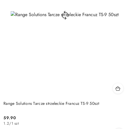
Range Solutions Tarcze strzeleckie Francuz TS-9 50szt
59.90
Cena:
1.2
/
1 szt