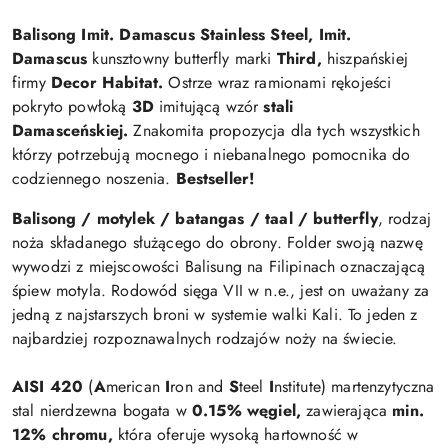
Balisong Imit. Damascus Stainless Steel, Imit.
Damascus
kunsztowny butterfly marki
Third,
hiszpańskiej
firmy
Decor Habitat.
Ostrze w
raz ramionami rękojeści
pokryto powłoką
3D
imitującą wzór
stali
Damasceńskiej.
Znakomita propozycja dla tych wszystkich
którzy potrzebują mocnego i niebanalnego pomocnika do
codziennego noszenia.
Bestseller!
Balisong / motylek / batangas / taal / butterfly
, rodzaj
noża składanego służącego do obrony. Folder swoją nazwę
wywodzi z miejscowości Balisung na Filipinach oznaczającą
śpiew motyla. Rodowód sięga VII w n.e., jest on uważany za
jedną z najstarszych broni w systemie walki Kali. To jeden z
najbardziej rozpoznawalnych rodzajów noży na świecie.
AISI 420
(
A
merican
I
ron and
S
teel
I
nstitute) martenzytyczna
stal nierdzewna bogata w
0.15%
węgiel,
zawierająca
min.
12% chromu,
która oferuje wysoką hartowność w