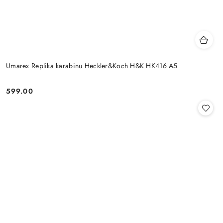
Umarex Replika karabinu Heckler&Koch H&K HK416 A5
599.00
Cena: