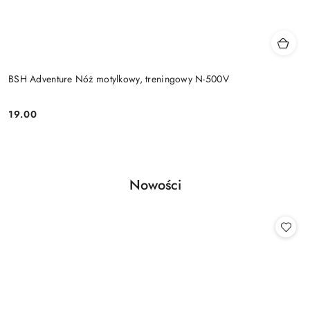
BSH Adventure Nóż motylkowy, treningowy N-500V
19.00
Cena:
Produkty
Nowości
Pomiń karuzelę produktów
o
statusie: