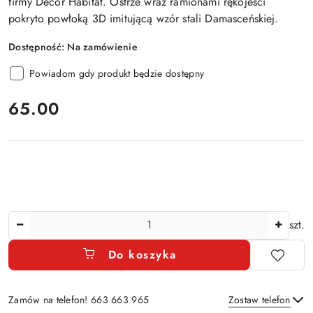
firmy Decor Habitat. Ostrze wraz ramionami rękojeści
pokryto powłoką 3D imitującą wzór stali Damasceńskiej.
Dostępność:
Na zamówienie
Powiadom gdy produkt będzie dostępny
cena:
65.00
Ilość
szt.
Do koszyka
Zamów na telefon! 663 663 965
Zostaw telefon