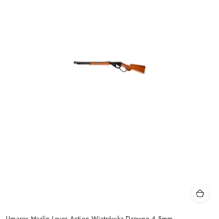
Umarex Marlin Lever Action Wiatrówka Drewno 4,5mm