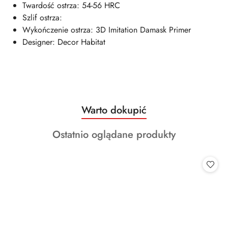
Twardość ostrza: 54-56 HRC
Szlif ostrza:
Wykończenie ostrza: 3D Imitation Damask Primer
Designer: Decor Habitat
Produkty
Warto dokupić
Pomiń karuzelę produktów
o
Produkty
Ostatnio oglądane produkty
statusie:
o
statusie: