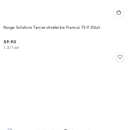
Range Solutions Tarcze strzeleckie Francuz TS-9 50szt
59.90
Cena:
1.2
/
1 szt