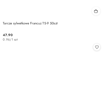
Tarcze sylwetkowe Francuz TS-9 50szt
47.90
Cena:
0.96
/
1 szt