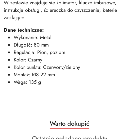
W zestawie znajduje się kolimator, klucze imbusowe,
instrukcja obsługi, ściereczka do czyszczenia, baterie
zasilające.
Dane techniczne:
Wykonanie: Metal
Długość: 80 mm
Regulacja: Pion, poziom
Kolor: Czarny
Kolor punktu: Czerwony/zielony
Montaż: RIS 22 mm
Waga: 135 g
Produkty
Warto dokupić
Pomiń karuzelę produktów
o
Produkty
Ostatnio oglądane produkty