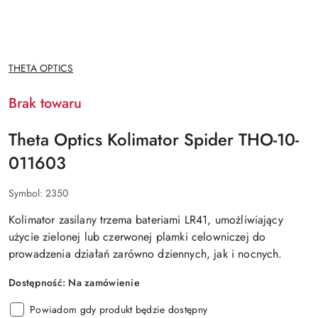
NAZWA
THETA OPTICS
PRODUCENTA:
Brak towaru
Theta Optics Kolimator Spider THO-10-
011603
Symbol:
2350
Kolimator zasilany trzema bateriami
LR41
, umożliwiający
użycie
zielonej
lub
czerwonej
plamki celowniczej do
prowadzenia działań zarówno dziennych, jak i nocnych.
Dostępność:
Na zamówienie
Powiadom gdy produkt będzie dostępny