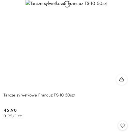
Tarcze sylwetkowe Francuz TS-10 50szt
45.90
Cena:
0.92
/
1 szt