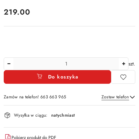
cena:
219.00
Ilość
szt.
Do koszyka
Zamów na telefon! 663 663 965
Zostaw telefon
Dostępność
Wysyłka w ciągu:
natychmiast
i
Wyślij
dostawa
Pobierz produkt do PDF