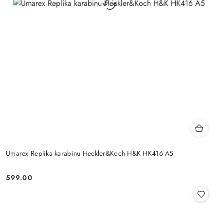
Umarex Replika karabinu Heckler&Koch H&K HK416 A5
599.00
Cena: