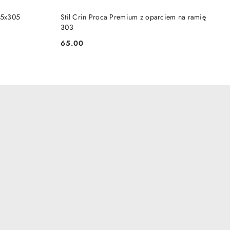
NY
PRODUKT NIEDOSTĘPNY
185x305
Stil Crin Proca Premium z oparciem na ramię
303
65.00
Cena: