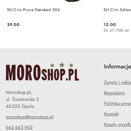
PRODUKT NIEDOSTĘPNY
P
Stil Crin Proca Standard 304
Stil Crin Szkla
39.00
12.00
Cena:
Cena:
26.67
/
100 szt
Informacj
Zwroty i rekl
Moroshop.pl,
Regulamin
ul. Światowida 2
Polityka pryw
45-325 Opole
Kontakt
moroshop@moroshop.pl
Koszty wysyłk
663 663 965