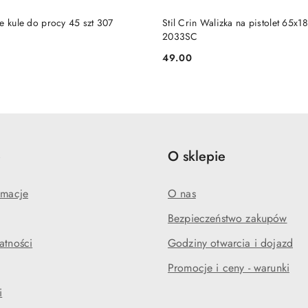
RODUKT NIEDOSTĘPNY
PRODUKT NIEDOSTĘP
ne kule do procy 45 szt 307
Stil Crin Walizka na pistolet 65x
2033SC
49.00
Cena:
e
O sklepie
amacje
O nas
Bezpieczeństwo zakupów
atności
Godziny otwarcia i dojazd
Promocje i ceny - warunki
i