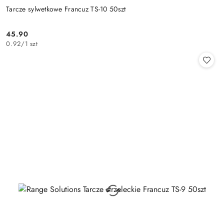
Tarcze sylwetkowe Francuz TS-10 50szt
45.90
Cena:
0.92
/
1 szt