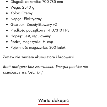
Długość całkowita: 700-785 mm
Waga: 2540 g
Kolor: Czarny
Napęd: Elektryczny
Gearbox: Zmodyfikowany v2
Prędkość początkowa: 410/310 FPS
Hop-up: Jest, regulowany
Rodzaj magazynka: Hi-cap
Pojemność magazynka: 300 kulek
Zestaw nie zawiera akumulatora i ładowarki.
Broń dostępna bez zezwolenia. Energia pocisku nie
przekracza wartości 17 J
Produkty
Warto dokupić
Pomiń karuzelę produktów
o