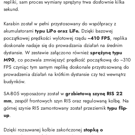
repliki, sam proces wymiany sprężyny trwa dosłownie kilka
sekund.
Karabin został w pełni przystosowany do współpracy z
akumulatorami
typu LiPo oraz LiFe.
Dzięki bazowej
początkowej prędkości wylotowej rzędu
~410 FPS
, replika
doskonale nadaje się do prowadzania działań na średnim
dystansie. W zestawie załączono również
sprężynę typu
M90
, co pozwala zmniejszyć prędkość początkową do ~310
FPS czyniąc tym samym replikę doskonale przystosowaną do
prowadzenia działań na krótkim dystansie czy też wewnątrz
budynków.
SA-B05 wyposażony został w
grzbietową szynę RIS 22
mm
, zespół frontowych szyn RIS oraz regulowaną kolbę. Na
górnej szynie RIS zamontowany został przeziernik
typu flip-
up
.
Dzięki rozsuwanej kolbie zakończonej
stopką o