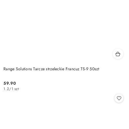
Range Solutions Tarcze strzeleckie Francuz TS-9 50szt
59.90
Cena:
1.2
/
1 szt