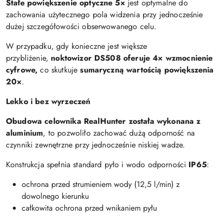
Stałe powiększenie optyczne 5×
jest optymalne do
zachowania użytecznego pola widzenia przy jednocześnie
dużej szczegółowości obserwowanego celu.
W przypadku, gdy konieczne jest większe
przybliżenie,
noktowizor DS508 oferuje 4× wzmocnienie
cyfrowe,
co skutkuje
sumaryczną wartością powiększenia
20×
.
Lekko i bez wyrzeczeń
Obudowa celownika RealHunter została wykonana z
aluminium
, to pozwoliło zachować dużą odporność na
czynniki zewnętrzne przy jednocześnie niskiej wadze.
Konstrukcja spełnia standard pyło i wodo odporności
IP65
:
ochrona przed strumieniem wody (12,5 l/min) z
dowolnego kierunku
całkowita ochrona przed wnikaniem pyłu