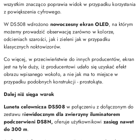
wszystkim znacząco poprawia widok w przypadku korzystania
z powiększenia cyfrowego.
W DS508 wdrożono
nowoczesny ekran OLED
, na którym
możemy prowadzić obserwację zarówno w kolorze,
odcieniach szarości, jak i zieleni jak w przypadku
klasycznych noktowizorów.
Co więcej, w przeciwieństwie do innych producentów, ekran
jest na tyle duży, iż producentowi udało się uzyskać efekt
obrazu wpisanego wokoło, a nie jak ma to miejsce w
przypadku podobnych konstrukcji - prostokąta.
Dalej niż sięga wzrok
Luneta celownicza DS508
w połączeniu z dołączonym do
zestawu n
iewidocznym dla zwierzyny iluminatorem
podczerwieni DS8N,
oferuje użytkownikowi
zasięg nawet
do 300 m
.