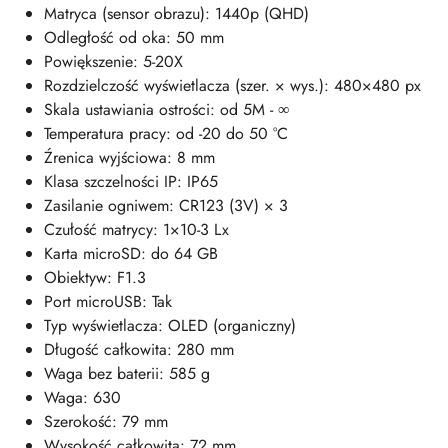
Matryca (sensor obrazu): 1440p (QHD)
Odległość od oka: 50 mm
Powiększenie: 5-20X
Rozdzielczość wyświetlacza (szer. × wys.): 480×480 px
Skala ustawiania ostrości: od 5M - ∞
Temperatura pracy: od -20 do 50 °C
Źrenica wyjściowa: 8 mm
Klasa szczelności IP: IP65
Zasilanie ogniwem: CR123 (3V) × 3
Czułość matrycy: 1×10-3 Lx
Karta microSD: do 64 GB
Obiektyw: F1.3
Port microUSB: Tak
Typ wyświetlacza: OLED (organiczny)
Długość całkowita: 280 mm
Waga bez baterii: 585 g
Waga: 630
Szerokość: 79 mm
Wysokość całkowita: 72 mm