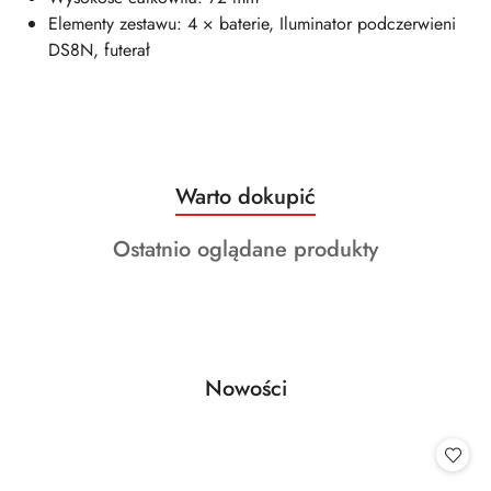
Elementy zestawu: 4 × baterie, Iluminator podczerwieni
DS8N, futerał
Produkty
Warto dokupić
Pomiń karuzelę produktów
o
Produkty
Ostatnio oglądane produkty
statusie:
o
statusie:
Produkty
Nowości
Pomiń karuzelę produktów
o
statusie: