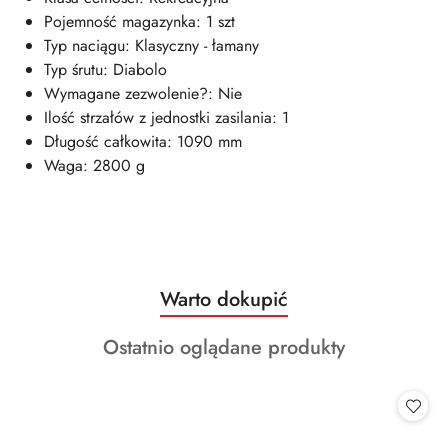
Pojemność magazynka: 1 szt
Typ naciągu: Klasyczny - łamany
Typ śrutu: Diabolo
Wymagane zezwolenie?: Nie
Ilość strzałów z jednostki zasilania: 1
Długość całkowita: 1090 mm
Waga: 2800 g
Produkty
Warto dokupić
Pomiń karuzelę produktów
o
Produkty
Ostatnio oglądane produkty
statusie:
o
statusie: