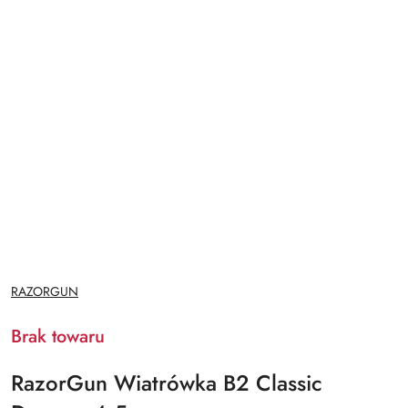
NAZWA
RAZORGUN
PRODUCENTA:
Brak towaru
RazorGun Wiatrówka B2 Classic