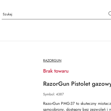
NAZWA
RAZORGUN
PRODUCENTA:
Brak towaru
RazorGun Pistolet gazo
Symbol:
4387
RazorGun PMG-37 to skuteczny miotac
samoobrony, dostępny bez zezwoleń i re