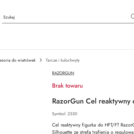
esoria do wiatrówek
Tarcze i kulochwyty
NAZWA
RAZORGUN
PRODUCENTA:
Brak towaru
RazorGun Cel reaktywny 
Symbol:
2330
Cel reaktywny figurka do HFT/FT RazorG
Silhouette ze strefą trafienia o regulowa