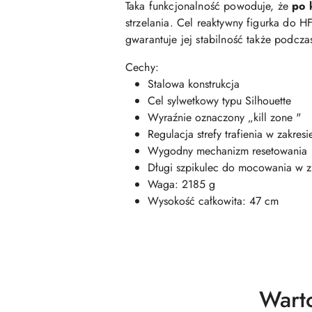
Taka funkcjonalność powoduje, że
po 
strzelania. Cel reaktywny figurka do
gwarantuje jej stabilność także podcz
Cechy:
Stalowa konstrukcja
Cel sylwetkowy typu Silhouette
Wyraźnie oznaczony „kill zone "
Regulacja strefy trafienia w zakre
Wygodny mechanizm resetowania
Długi szpikulec do mocowania w z
Waga: 2185 g
Wysokość całkowita: 47 cm
Produ
Wart
Pomiń karuzelę produktów