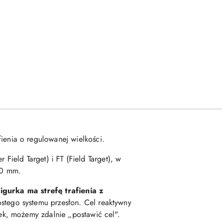
afienia o regulowanej wielkości.
Field Target) i FT (Field Target), w
 40 mm.
igurka ma strefę trafienia z
stego systemu przesłon. Cel reaktywny
ek, możemy zdalnie „postawić cel".