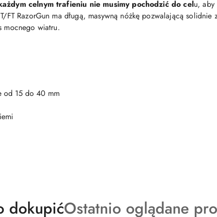
każdym celnym trafieniu nie musimy pochodzić do cel
u, aby
 HFT/FT RazorGun ma długą, masywną nóżkę pozwalającą solidnie
as mocnego wiatru.
sie od 15 do 40 mm
iemi
kty
Produkty
o dokupić
Ostatnio oglądane pr