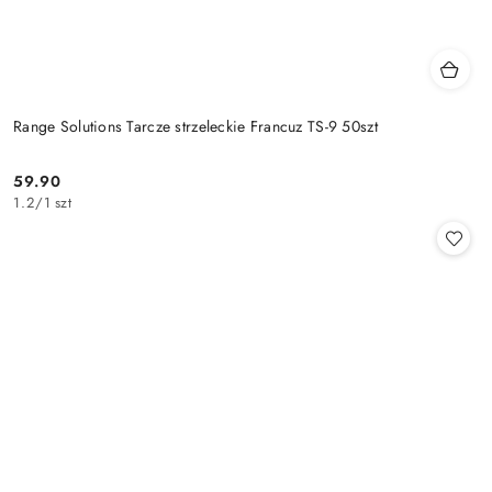
Range Solutions Tarcze strzeleckie Francuz TS-9 50szt
59.90
Cena:
1.2
/
1 szt