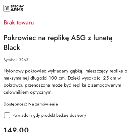
NAZWA
PRODUCENTA:
SPECNA
ARMS
Brak towaru
Pokrowiec na replikę ASG z lunetą
Black
Symbol:
3263
Nylonowy pokrowiec wykładany gąbką, mieszczący replikę o
maksymalnej długości 100 cm. Dzięki wysokości 25 cm w
pokrowcu przenoszona może być replika z zamocowanym
celownikiem optycznym.
Dostępność:
Na zamówienie
Powiadom gdy produkt będzie dostępny
cena:
149.00