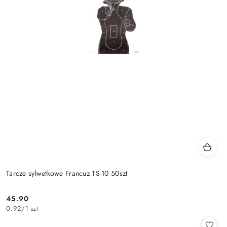
Tarcze sylwetkowe Francuz TS-10 50szt
45.90
Cena:
0.92
/
1 szt