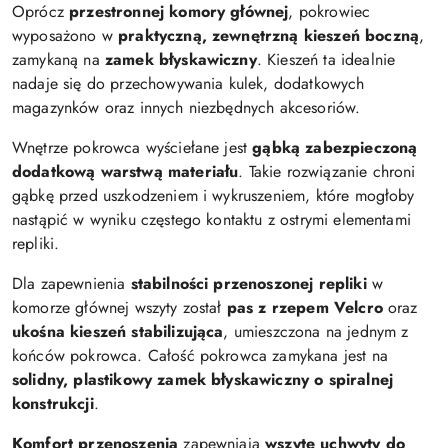
Oprócz
przestronnej komory głównej
, pokrowiec
wyposażono w
praktyczną, zewnętrzną kieszeń boczną
,
zamykaną na
zamek błyskawiczny
. Kieszeń ta idealnie
nadaje się do przechowywania kulek, dodatkowych
magazynków oraz innych niezbędnych akcesoriów.
Wnętrze pokrowca wyściełane jest
gąbką zabezpieczoną
dodatkową warstwą materiału
. Takie rozwiązanie chroni
gąbkę przed uszkodzeniem i wykruszeniem, które mogłoby
nastąpić w wyniku częstego kontaktu z ostrymi elementami
repliki.
Dla zapewnienia
stabilności przenoszonej repliki
w
komorze głównej wszyty został
pas z rzepem Velcro
oraz
ukośna kieszeń stabilizująca
, umieszczona na jednym z
końców pokrowca. Całość pokrowca zamykana jest na
solidny, plastikowy zamek błyskawiczny o spiralnej
konstrukcji
.
Komfort przenoszenia
zapewniają
wszyte uchwyty do