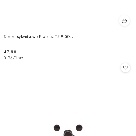
Tarcze sylwetkowe Francuz TS-9 50szt
47.90
Cena:
0.96
/
1 szt