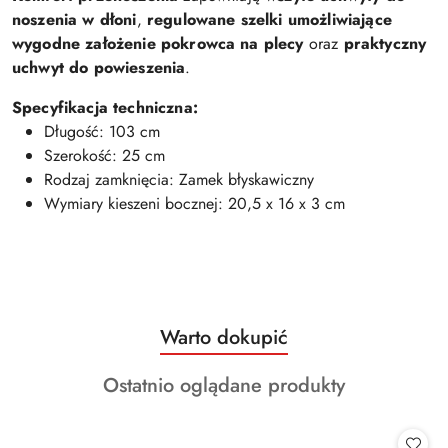
noszenia w dłoni
,
regulowane szelki umożliwiające
wygodne założenie pokrowca na plecy
oraz
praktyczny
uchwyt do powieszenia
.
Specyfikacja techniczna:
Długość: 103 cm
Szerokość: 25 cm
Rodzaj zamknięcia: Zamek błyskawiczny
Wymiary kieszeni bocznej: 20,5 x 16 x 3 cm
Produkty
Warto dokupić
Pomiń karuzelę produktów
o
Produkty
Ostatnio oglądane produkty
statusie:
o
statusie: