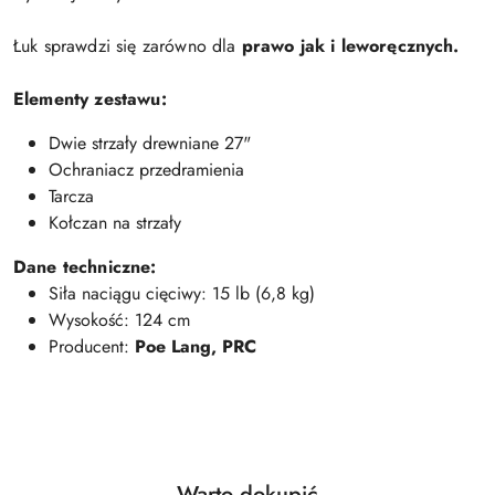
Łuk sprawdzi się zarówno dla
prawo jak i leworęcznych.
Elementy zestawu:
Dwie strzały drewniane 27"
Ochraniacz przedramienia
Tarcza
Kołczan na strzały
Dane techniczne:
Siła naciągu cięciwy: 15 lb (6,8 kg)
Wysokość: 124 cm
Producent:
Poe Lang, PRC
Produkty
Warto dokupić