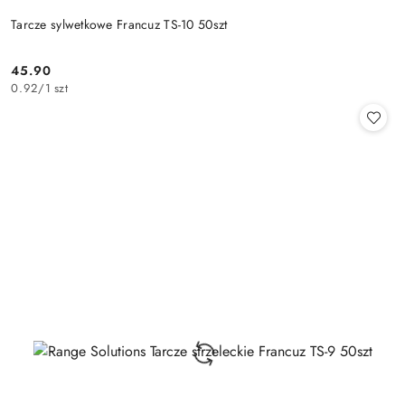
Tarcze sylwetkowe Francuz TS-10 50szt
45.90
Cena:
0.92
/
1 szt