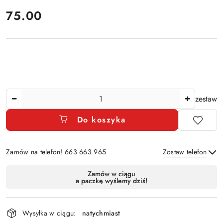
cena:
75.00
Ilość
zestaw
Do koszyka
Zamów na telefon! 663 663 965
Zostaw telefon
Dostępność
Zamów w ciągu
a paczkę wyślemy dziś!
i
Wyślij
dostawa
Wysyłka w ciągu:
natychmiast