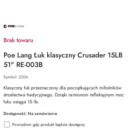
NAZWA
PRODUCENTA:
POE
LANG
Brak towaru
ENTERPRISE
Poe Lang Łuk klasyczny Crusader 15LB
51" RE-003B
Symbol:
2204
Klasyczny łuk
przeznaczony dla początkujących miłośników
strzelectwa tradycyjnego. Dzięki ramionom refleksyjnym moc
łuku osiąga 15 lb.
Dostępność:
Na zamówienie
Powiadom gdy produkt będzie dostępny