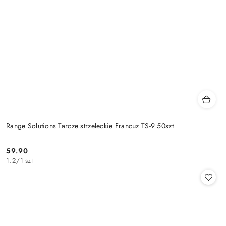
Range Solutions Tarcze strzeleckie Francuz TS-9 50szt
59.90
Cena:
1.2
/
1 szt