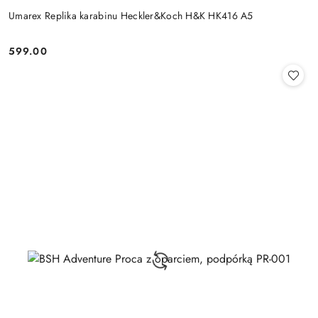
Umarex Replika karabinu Heckler&Koch H&K HK416 A5
599.00
Cena: