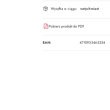
i
dostawa
Wysyłka w ciągu:
natychmiast
Pobierz produkt do PDF
EAN:
4710933463334