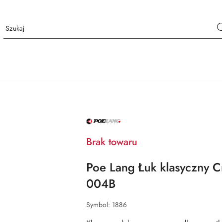
NAZWA
PRODUCENTA:
POE
LANG
Brak towaru
ENTERPRISE
Poe Lang Łuk klasyczny C
004B
Symbol:
1886