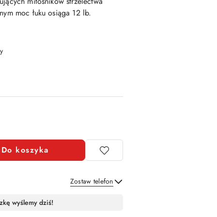
jących miłośników strzelectwa
jnym moc łuku osiąga 12 lb.
y
Do koszyka
Zostaw telefon
Wyślij
zkę wyślemy dziś!