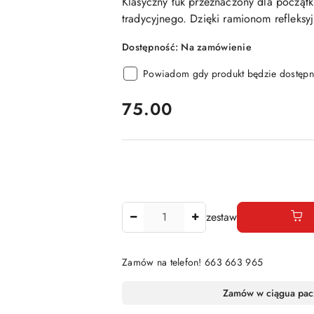
Klasyczny łuk
przeznaczony dla początku
tradycyjnego. Dzięki ramionom refleksy
Dostępność:
Na zamówienie
Powiadom gdy produkt będzie dostępn
cena:
75.00
Ilość
zestaw
Zamów na telefon! 663 663 965
Dostępność
Zamów w ciągu
a pac