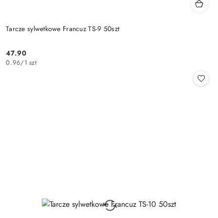
Tarcze sylwetkowe Francuz TS-9 50szt
47.90
Cena:
0.96
/
1 szt