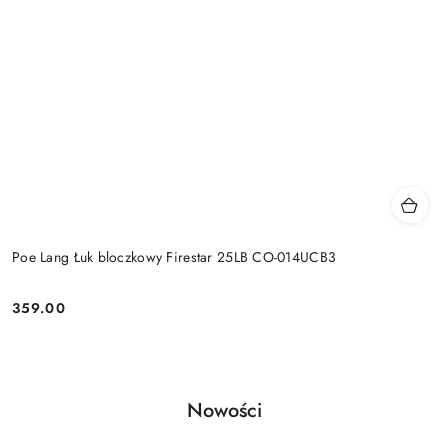
Poe Lang Łuk bloczkowy Firestar 25LB CO-014UCB3
359.00
Cena:
Produkty
Nowości
Pomiń karuzelę produktów
o