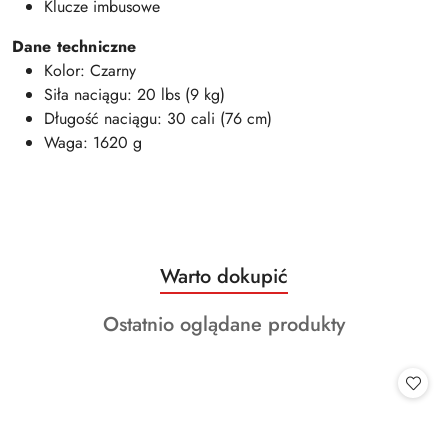
Klucze imbusowe
Dane techniczne
Kolor: Czarny
Siła naciągu: 20 lbs (9 kg)
Długość naciągu: 30 cali (76 cm)
Waga: 1620 g
Produkty
Warto dokupić
Pomiń karuzelę produktów
o
Produkty
Ostatnio oglądane produkty
statusie:
o
statusie: