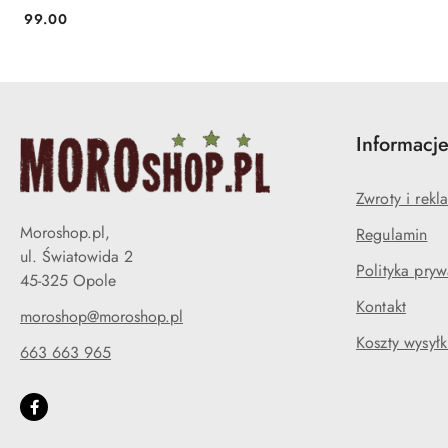
99.00
Cena:
Informacj
Zwroty i rekl
Moroshop.pl,
Regulamin
ul. Światowida 2
Polityka pryw
45-325 Opole
Kontakt
moroshop@moroshop.pl
Koszty wysyłk
663 663 965