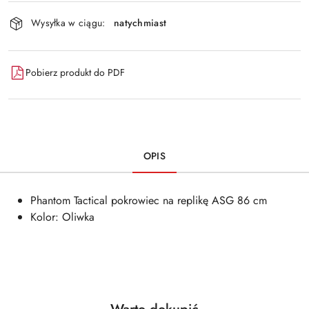
Wyślij
dostawa
Wysyłka w ciągu:
natychmiast
Pobierz produkt do PDF
OPIS
Phantom Tactical pokrowiec na replikę ASG 86 cm
Kolor: Oliwka
Produkty