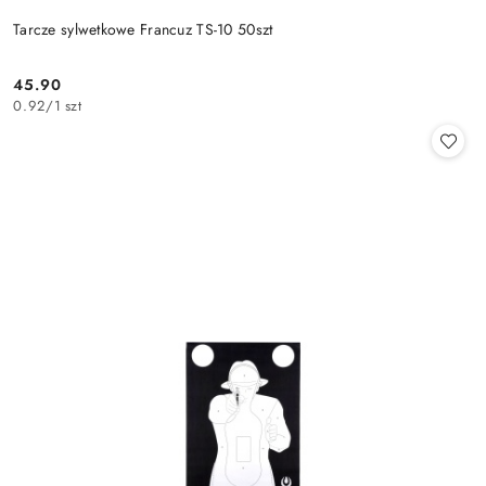
Tarcze sylwetkowe Francuz TS-10 50szt
45.90
Cena:
0.92
/
1 szt