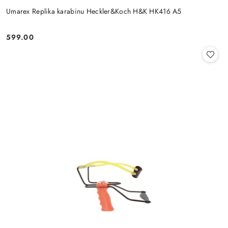
Umarex Replika karabinu Heckler&Koch H&K HK416 A5
599.00
Cena: