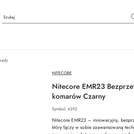
wady
NAZWA
NITECORE
PRODUCENTA:
Nitecore EMR23 Bezprze
komarów Czarny
Symbol:
4392
Nitecore EMR23 – innowacyjny, bezpr
który łączy w sobie zaawansowaną tec