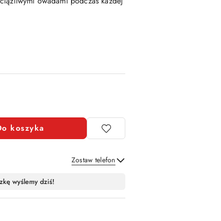
uciążliwymi owadami podczas każdej
Do koszyka
Zostaw telefon
Wyślij
zkę wyślemy dziś!