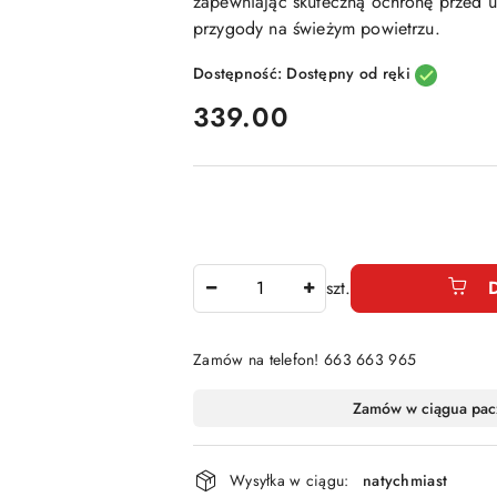
zapewniając skuteczną ochronę przed 
przygody na świeżym powietrzu.
Dostępność:
Dostępny od ręki
cena:
339.00
Ilość
szt.
Zamów na telefon! 663 663 965
Dostępność
Zamów w ciągu
a pac
i
dostawa
Wysyłka w ciągu:
natychmiast