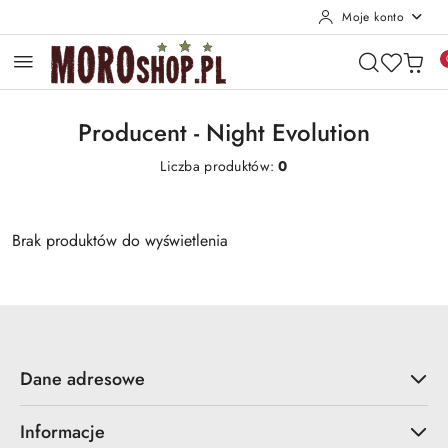
Moje konto
Przejdź do treści głównej
Przejdź do wyszukiwarki
Przejdź do moje konto
Przejdź do menu głównego
Przejdź do stopki
Producent - Night Evolution
Liczba produktów:
0
Brak produktów do wyświetlenia
Dane adresowe
Informacje