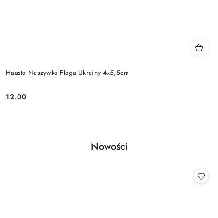
Haasta Naszywka Flaga Ukrainy 4x5,5cm
12.00
Cena:
Produkty
Nowości
Pomiń karuzelę produktów
o
statusie: