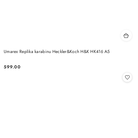
Umarex Replika karabinu Heckler&Koch H&K HK416 A5
599.00
Cena: