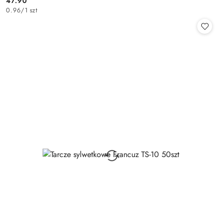
47.90
Cena:
0.96
/
1 szt