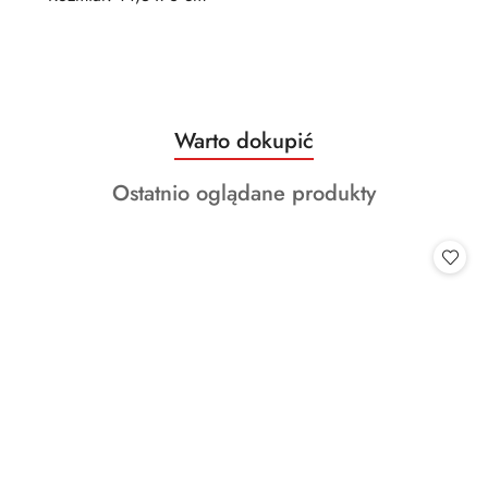
Produkty
Warto dokupić
Pomiń karuzelę produktów
o
Produkty
Ostatnio oglądane produkty
statusie:
o
statusie: