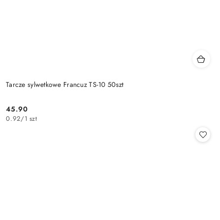
Tarcze sylwetkowe Francuz TS-10 50szt
45.90
Cena:
0.92
/
1 szt