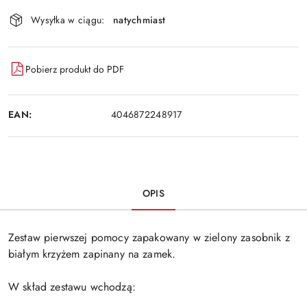
Dostępność
Wysyłka w ciągu:
natychmiast
i
Wyślij
dostawa
Pobierz produkt do PDF
EAN:
4046872248917
OPIS
Zestaw pierwszej pomocy zapakowany w zielony zasobnik z
białym krzyżem zapinany na zamek.
W skład zestawu wchodzą: