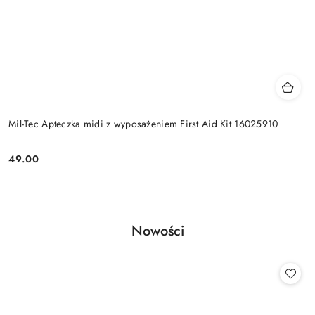
Mil-Tec Apteczka midi z wyposażeniem First Aid Kit 16025910
49.00
Cena:
Produkty
Nowości
Pomiń karuzelę produktów
o
statusie: