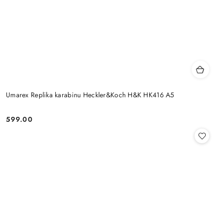
Umarex Replika karabinu Heckler&Koch H&K HK416 A5
599.00
Cena: