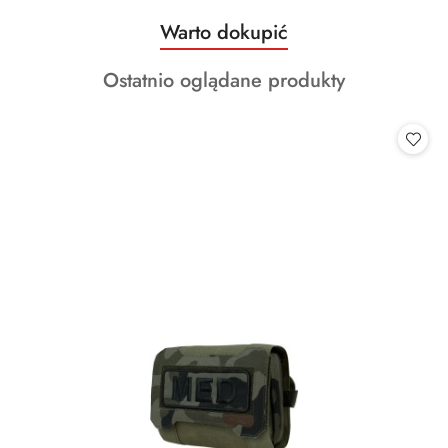
Produkty
Warto dokupić
Pomiń karuzelę produktów
o
Produkty
Ostatnio oglądane produkty
statusie:
o
statusie: