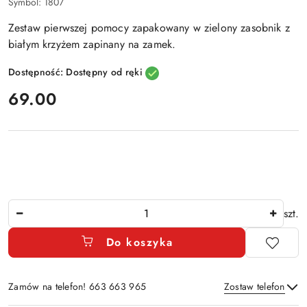
Symbol:
1807
Zestaw pierwszej pomocy zapakowany w zielony zasobnik z
białym krzyżem zapinany na zamek.
Dostępność:
Dostępny od ręki
cena:
69.00
Ilość
szt.
Do koszyka
Zamów na telefon! 663 663 965
Zostaw telefon