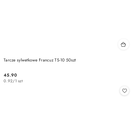
Tarcze sylwetkowe Francuz TS-10 50szt
45.90
Cena:
0.92
/
1 szt