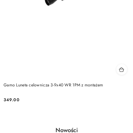
Gamo Luneta celownicza 3-9x40 WR 1PM z montażem
349.00
Cena:
Produkty
Nowości
Pomiń karuzelę produktów