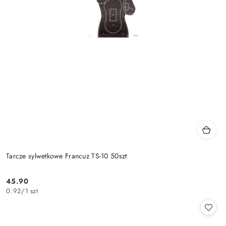
Tarcze sylwetkowe Francuz TS-10 50szt
45.90
Cena:
0.92
/
1 szt