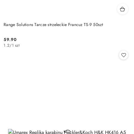
Range Solutions Tarcze strzeleckie Francuz TS-9 50szt
59.90
Cena:
1.2
/
1 szt