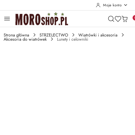
Moje konto
Przejdź do treści głównej
Przejdź do wyszukiwarki
Przejdź do moje konto
Przejdź do menu głównego
Przejdź do opisu produktu
Przejdź do stopki
Strona główna
STRZELECTWO
Wiatrówki i akcesoria
Akcesoria do wiatrówek
Lunety i celowniki