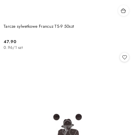
Tarcze sylwetkowe Francuz TS-9 50szt
47.90
Cena:
0.96
/
1 szt