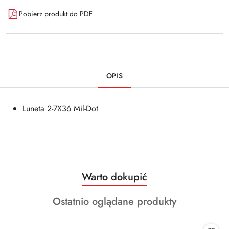
Pobierz produkt do PDF
OPIS
Luneta 2-7X36 Mil-Dot
Produkty
Warto dokupić
Pomiń karuzelę produktów
o
Produkty
Ostatnio oglądane produkty
statusie:
o
statusie: