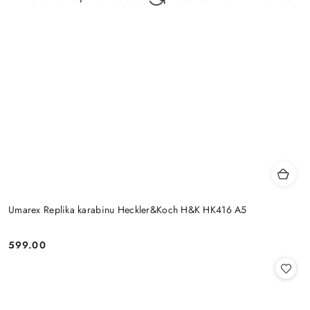
Umarex Replika karabinu Heckler&Koch H&K HK416 A5
599.00
Cena: