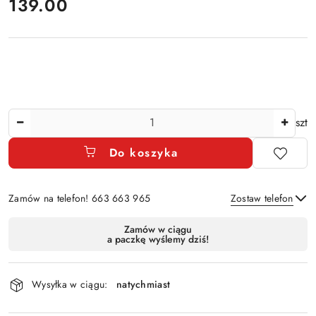
cena:
139.00
Ilość
szt
Do koszyka
Zamów na telefon! 663 663 965
Zostaw telefon
Dostępność
Zamów w ciągu
a paczkę wyślemy dziś!
i
Wyślij
dostawa
Wysyłka w ciągu:
natychmiast