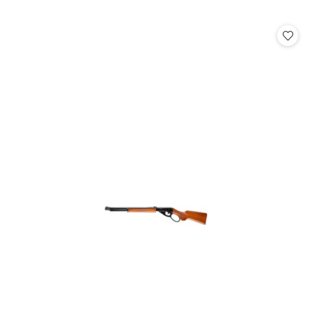
o
statusie: