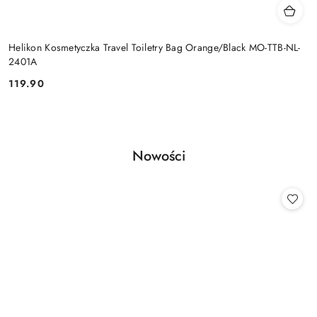
Helikon Kosmetyczka Travel Toiletry Bag Orange/Black MO-TTB-NL-
2401A
119.90
Cena:
Produkty
Nowości
Pomiń karuzelę produktów
o
statusie: