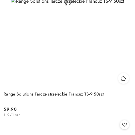
Range Solutions Tarcze strzeleckie Francuz TS-9 50szt
59.90
Cena:
1.2
/
1 szt