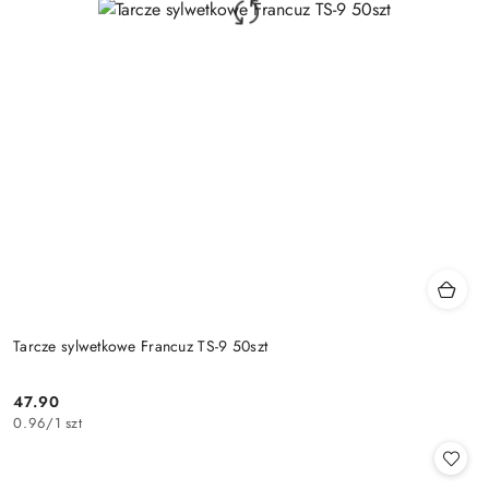
Tarcze sylwetkowe Francuz TS-9 50szt
47.90
Cena:
0.96
/
1 szt