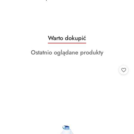
Produkty
Warto dokupić
Pomiń karuzelę produktów
o
Produkty
Ostatnio oglądane produkty
statusie:
o
statusie: