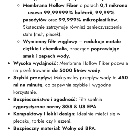
Membrana Hollow Fiber
o porach
0,1 mikrona
–
usuwa 99,99999% bakterii, 99,99%
pasożytów
oraz
99,999% mikroplastików
.
Skutecznie zatrzymuje również zanieczyszczenia
stałe (muł, piasek).
Wymienny filtr węglowy
–
redukuje metale
ciężkie i chemikalia
, znacząco
poprawiając
smak i zapach wody
.
Wysoka wydajność:
Membrana Hollow Fiber pozwala
na przefiltrowanie
do 5000 litrów wody
.
Szybki przepływ:
Maksymalny przepływ wody to
450
ml na minutę
, co zapewnia szybkie i wygodne
korzystanie.
Bezpieczeństwo i zgodność:
Filtr spełnia
rygorystyczne normy SGS & US EPA
.
Kompaktowy i lekki design:
Idealnie mieści się w
plecaku, torbie czy kieszeni.
Bezpieczny materiał:
Wolny od BPA
.