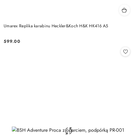
Umarex Replika karabinu Heckler&Koch H&K HK416 A5
599.00
Cena: