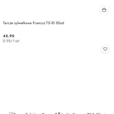
Tarcze sylwetkowe Francuz TS-10 50szt
45.90
Cena:
0.92
/
1 szt