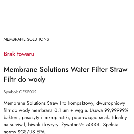
NAZWA
MEMBRANE SOLUTIONS
PRODUCENTA:
Brak towaru
Membrane Solutions Water Filter Straw
Filtr do wody
Symbol:
OESF002
Membrane Solutions Straw I to kompaktowy, dwustopniowy
filtr do wody membrana 0,1 um + węgie. Usuwa 99,99999%
bakterii, pasożyty i mikroplastiki, poprawiając smak. Idealny
na survival, biwak i kryzysy. Żywotność: 5000L. Spełnia
normy SGS/US EPA.