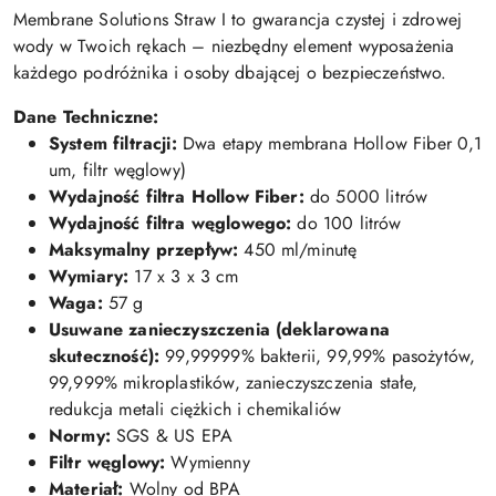
Membrane Solutions Straw I to gwarancja czystej i zdrowej
wody w Twoich rękach – niezbędny element wyposażenia
każdego podróżnika i osoby dbającej o bezpieczeństwo.
Dane Techniczne:
System filtracji:
Dwa etapy membrana Hollow Fiber 0,1
u
m, filtr węglowy)
Wydajność filtra Hollow Fiber:
do 5000 litrów
Wydajność filtra węglowego:
do 100 litrów
Maksymalny przepływ:
450 ml/minutę
Wymiary:
17 x 3 x 3
cm
Waga:
57 g
Usuwane zanieczyszczenia (deklarowana
skuteczność):
99,99999% bakterii, 99,99% pasożytów,
99,999% mikroplastików, zanieczyszczenia stałe,
redukcja metali ciężkich i chemikaliów
Normy:
SGS & US EPA
Filtr węglowy:
Wymienny
Materiał:
Wolny od BPA