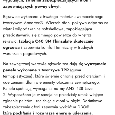
wygodnych,
świetnie zabezpieczających dłoń i
zapewniających pewny chwyt
.
Rękawice wykonano z trwałego materiału wzmocnionego
tworzywem Armortex®. Wierzch dłoni pokrywa odporna na
wiatr i wilgoć tkanina softshellowa, zapobiegająca
przedostawaniu się zimnego powietrza do wnętrza
rękawic.
Izolacja C40 3M Thinsulate skutecznie
ogrzewa
i zapewnia komfort termiczny w trudnych
warunkach pogodowych.
Na zewnętrznej warstwie rękawic znajdują się
wytrzymałe
panele wykonane z tworzywa TPR
(guma
termoplastyczna), które świetnie chronią przed otarciami i
uderzeniami dłoni o elementy otoczenia zewnętrznego.
Panele spełniają wymagania normy ANSI 138 Level
2. Wyposażono je w specjalne przedziały umożliwiające
zginanie palców i zaciśnięcie dłoni w pięść. Dodatkowe
zabezpieczenie dłoni zapewnia wyściółka D3O®,
która
pochłania i rozprasza energię uderzenia
.