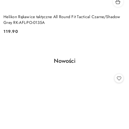
Helikon Rękawice taktyczne All Round Fit Tactical Czarne/Shadow
Grey RK-AFL-PO-0135A
119.90
Cena:
Produkty
Nowości
Pomiń karuzelę produktów
o
statusie: