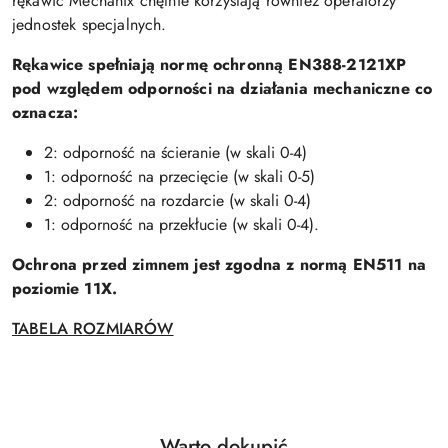
rękawic Mechanix chętnie korzystają również operatorzy
jednostek specjalnych.
Rękawice spełniają normę ochronną EN388-2121XP
pod względem odporności na działania mechaniczne co
oznacza:
2: odporność na ścieranie (w skali 0-4)
1: odporność na przecięcie (w skali 0-5)
2: odporność na rozdarcie (w skali 0-4)
1: odporność na przekłucie (w skali 0-4).
Ochrona przed zimnem jest zgodna z normą EN511 na
poziomie 11X.
TABELA ROZMIARÓW
Produkty
Warto dokupić