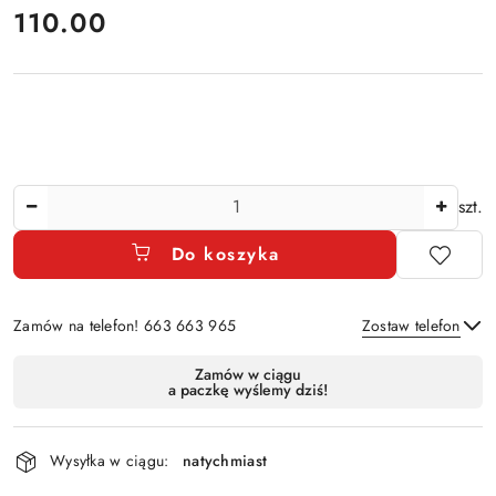
cena:
110.00
Ilość
szt.
Do koszyka
Zamów na telefon! 663 663 965
Zostaw telefon
Dostępność
Zamów w ciągu
a paczkę wyślemy dziś!
i
Wyślij
dostawa
Wysyłka w ciągu:
natychmiast