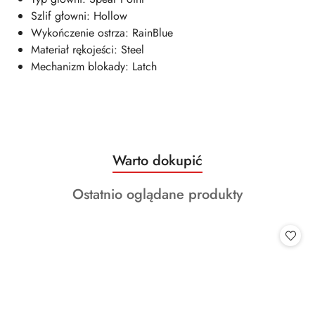
Szlif głowni: Hollow
Wykończenie ostrza: RainBlue
Materiał rękojeści: Steel
Mechanizm blokady: Latch
Produkty
Warto dokupić
Pomiń karuzelę produktów
o
Produkty
Ostatnio oglądane produkty
statusie:
o
statusie: