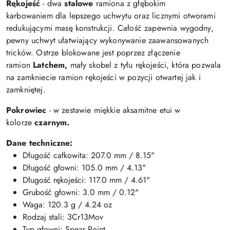
Rękojeść
- dwa
stalowe
ramiona z głębokim
karbowaniem dla lepszego uchwytu oraz licznymi otworami
redukującymi masę konstrukcji. Całość zapewnia wygodny,
pewny uchwyt ułatwiający wykonywanie zaawansowanych
tricków. Ostrze blokowane jest poprzez złączenie
ramion
Latchem,
mały skobel z tyłu rękojeści, która pozwala
na zamkniecie ramion rękojeści w pozycji otwartej jak i
zamkniętej.
Pokrowiec
- w zestawie miękkie aksamitne etui w
kolorze
czarnym.
Dane techniczne:
Długość całkowita: 207.0 mm / 8.15"
Długość głowni: 105.0 mm / 4.13"
Długość rękojeści: 117.0 mm / 4.61"
Grubość głowni: 3.0 mm / 0.12"
Waga: 120.3 g / 4.24 oz
Rodzaj stali: 3Cr13Mov
Typ głowni: Spear Point