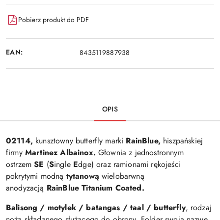
Pobierz produkt do PDF
EAN:
8435119887938
OPIS
02114,
kunsztowny butterfly marki
RainBlue,
hiszpańskiej
firmy
Martinez Albainox.
Głownia z jednostronnym
ostrzem
SE
(
S
ingle
E
dge) oraz ramionami rękojeści
pokrytymi modną
tytanową
wielobarwną
anodyzacją
RainBlue Titanium Coated.
Balisong / motylek / batangas / taal / butterfly
, rodzaj
noża składanego służącego do obrony. Folder swoją nazwę