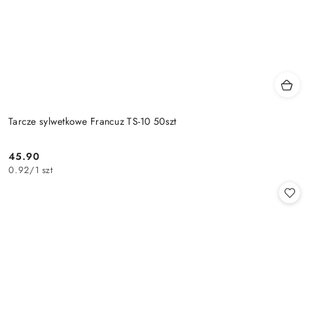
Tarcze sylwetkowe Francuz TS-10 50szt
45.90
Cena:
0.92
/
1 szt