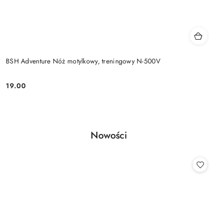
BSH Adventure Nóż motylkowy, treningowy N-500V
19.00
Cena:
Produkty
Nowości
Pomiń karuzelę produktów
o
statusie: