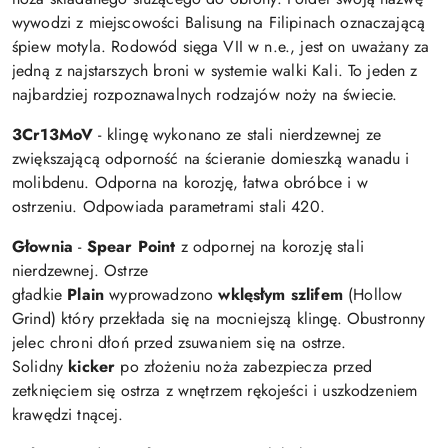
wywodzi z miejscowości Balisung na Filipinach oznaczającą
śpiew motyla. Rodowód sięga VII w n.e., jest on uważany za
jedną z najstarszych broni w systemie walki Kali. To jeden z
najbardziej rozpoznawalnych rodzajów noży na świecie.
3Cr13MoV
- klingę wykonano ze stali nierdzewnej ze
zwiększającą odporność na ścieranie domieszką wanadu i
molibdenu. Odporna na korozję, łatwa obróbce i w
ostrzeniu. Odpowiada parametrami stali 420.
Głownia
-
Spear
Point
z odpornej na korozję stali
nierdzewnej. Ostrze
gładkie
Plain
wyprowadzono
wklęsłym szlifem
(Hollow
Grind) który przekłada się na mocniejszą klingę. Obustronny
jelec chroni dłoń przed zsuwaniem się na ostrze.
Solidny
kicker
po złożeniu noża zabezpiecza przed
zetknięciem się ostrza z wnętrzem rękojeści i uszkodzeniem
krawędzi tnącej.