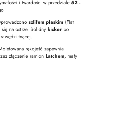
małości i twardości w przedziale
52 -
go
prowadzono
szlifem płaskim
(Flat
się na ostrze. Solidny
kicker
po
krawędzi tnącej.
oletowana rękojeść zapewnia
rzez złączenie ramion
Latchem,
mały
j