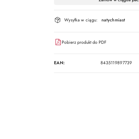
i
dostawa
Wysyłka w ciągu:
natychmiast
Pobierz produkt do PDF
EAN:
8435119897739