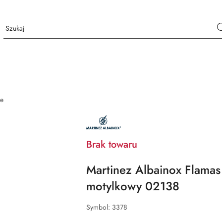
e
NAZWA
PRODUCENTA:
MARTINEZ
ALBAINOX
Brak towaru
Martinez Albainox Flama
motylkowy 02138
Symbol:
3378