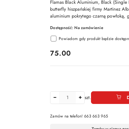
Flamas Black Aluminium, Black
(Single 
butterfly hiszpańskiej firmy Martinez Al
aluminium pokrytego czarną powłoką, g
Dostępność:
Na zamówienie
Powiadom gdy produkt będzie dostępn
cena:
75.00
Ilość
szt.
Zamów na telefon! 663 663 965
Dostępność
Zamów w ciągu
a pac