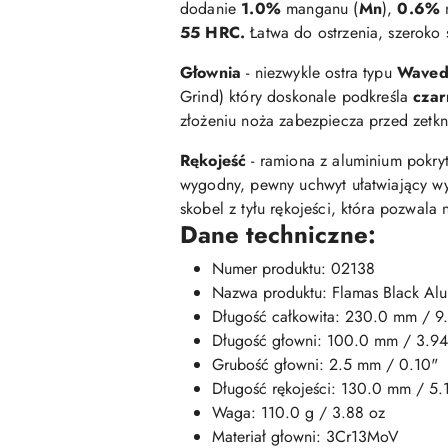
dodanie
1.0%
manganu (
Mn
),
0.6%
n
55 HRC.
Łatwa do ostrzenia, szeroko
Głownia
- niezwykle ostra typu
Wave
Grind) który doskonale podkreśla
czar
złożeniu noża zabezpiecza przed zetkni
Rękojeść
- ramiona z aluminium pokry
wygodny, pewny uchwyt ułatwiający w
skobel z tyłu rękojeści, która pozwala 
Dane techniczne:
Numer produktu: 02138
Nazwa produktu: Flamas Black Alu
Długość całkowita: 230.0 mm / 9
Długość głowni: 100.0 mm / 3.94
Grubość głowni: 2.5 mm / 0.10"
Długość rękojeści: 130.0 mm / 5.
Waga: 110.0 g / 3.88 oz
Materiał głowni: 3Cr13MoV