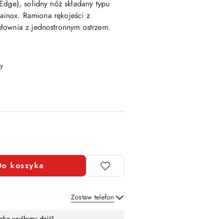
Edge), solidny nóż składany typu
bainox. Ramiona rękojeści z
łownia z jednostronnym ostrzem.
y
Do koszyka
Zostaw telefon
Wyślij
zkę wyślemy dziś!