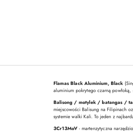
Flamas Black Aluminium, Black
(Sin
aluminium pokrytego czarną powłoką, 
Balisong / motylek / batangas / taa
miejscowości Balisung na Filipinach o
systemie walki Kali. To jeden z najbar
3Cr13MoV
- martenzytyczna narzędzi