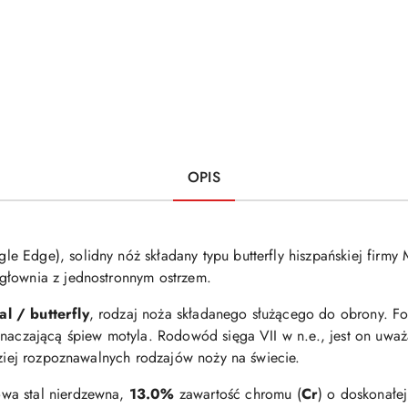
OPIS
gle Edge), solidny nóż składany typu butterfly hiszpańskiej firmy
głownia z jednostronnym ostrzem.
l / butterfly
, rodzaj noża składanego służącego do obrony. F
znaczającą śpiew motyla. Rodowód sięga VII w n.e., jest on uważ
dziej rozpoznawalnych rodzajów noży na świecie.
owa stal nierdzewna,
13.0%
zawartość chromu (
Cr
) o doskonałej