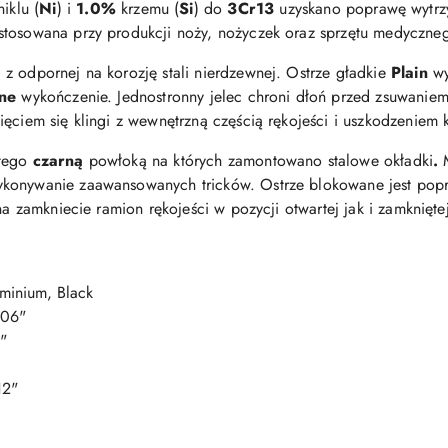
iklu (
Ni
) i
1.0%
krzemu (
Si
) do
3Cr13
uzyskano poprawę wytrzy
 stosowana przy produkcji noży, nożyczek oraz sprzętu medyczne
d
z odpornej na korozję stali nierdzewnej. Ostrze gładkie
Plain
wy
ne
wykończenie. Jednostronny jelec chroni dłoń przed zsuwaniem 
ęciem się klingi z wewnętrzną częścią rękojeści i uszkodzeniem 
tego
czarną
powłoką na których zamontowano stalowe okładki
.
M
ykonywanie zaawansowanych tricków. Ostrze blokowane jest pop
na zamkniecie ramion rękojeści w pozycji otwartej jak i zamknięte
minium, Black
.06"
"
12"