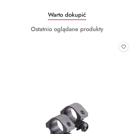
Produkty
Warto dokupić
Pomiń karuzelę produktów
o
Produkty
Ostatnio oglądane produkty
statusie:
o
statusie: