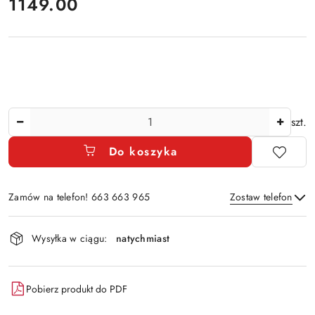
cena:
1149.00
Ilość
szt.
Do koszyka
Zamów na telefon! 663 663 965
Zostaw telefon
Dostępność
Wysyłka w ciągu:
natychmiast
i
Wyślij
dostawa
Pobierz produkt do PDF