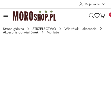
Moje konto
Przejdź do treści głównej
Przejdź do wyszukiwarki
Przejdź do moje konto
Przejdź do menu głównego
Przejdź do opisu produktu
Przejdź do stopki
Strona główna
STRZELECTWO
Wiatrówki i akcesoria
Akcesoria do wiatrówek
Montaże