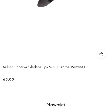
Mil-Tec Saperka składana Typ Mini I Czarna 15525500
65.00
Cena:
Produkty
Nowości
Pomiń karuzelę produktów
o