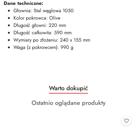
Dane techniczne:
Głownia: Stal węglowa 1050
Kolor pokrowca: Olive
Długość głowni: 220 mm
Długość całkowita: 590 mm
Wymiary po złożeniu: 240 x 155 mm
Waga (z pokrowcem): 990 g
Produkty
Warto dokupić
Pomiń karuzelę produktów
o
Produkty
Ostatnio oglądane produkty
statusie:
o
statusie: