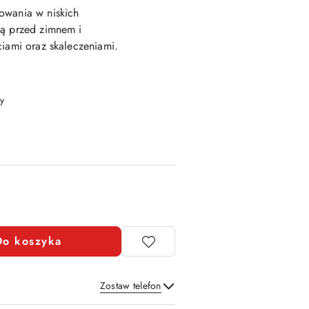
owania w niskich
ją przed zimnem i
ciami oraz skaleczeniami.
y
Do koszyka
Zostaw telefon
Wyślij