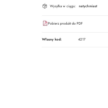
Dostępność
Wysyłka w ciągu:
natychmiast
i
dostawa
Pobierz produkt do PDF
Własny kod:
4217