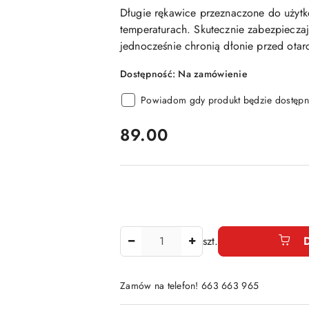
Długie rękawice przeznaczone do użytk
temperaturach. Skutecznie zabezpiecza
jednocześnie chronią dłonie przed otar
Dostępność:
Na zamówienie
Powiadom gdy produkt będzie dostępn
cena:
89.00
Ilość
szt.
Zamów na telefon! 663 663 965