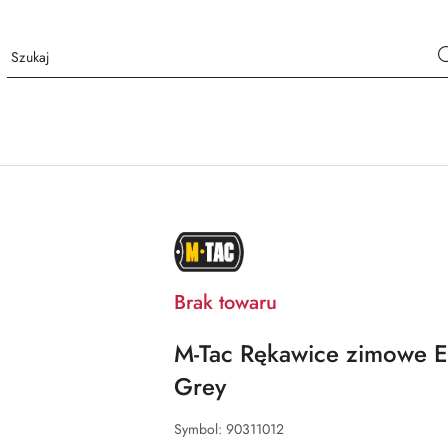
NAZWA
PRODUCENTA:
M-
TAC
Brak towaru
M-Tac Rękawice zimowe Ex
Grey
Symbol:
90311012