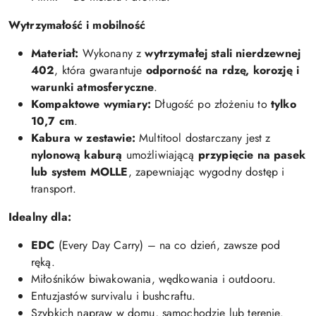
Wytrzymałość i mobilność
Materiał:
Wykonany z
wytrzymałej stali nierdzewnej
402
, która gwarantuje
odporność na rdzę, korozję i
warunki atmosferyczne
.
Kompaktowe wymiary:
Długość po złożeniu to
tylko
10,7 cm
.
Kabura w zestawie:
Multitool dostarczany jest z
nylonową kaburą
umożliwiającą
przypięcie na pasek
lub system MOLLE
, zapewniając wygodny dostęp i
transport.
Idealny dla:
EDC
(Every Day Carry) – na co dzień, zawsze pod
ręką.
Miłośników biwakowania, wędkowania i outdooru.
Entuzjastów survivalu i bushcraftu.
Szybkich napraw w domu, samochodzie lub terenie.