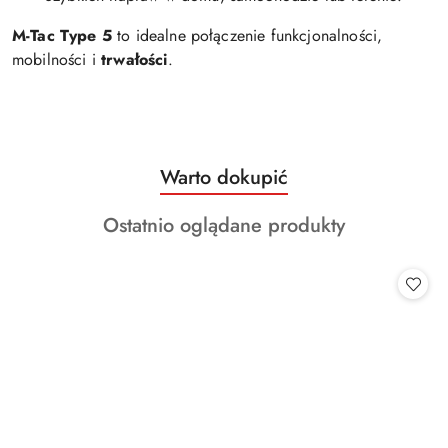
M-Tac Type 5
to idealne połączenie funkcjonalności,
mobilności i
trwałości
.
Produkty
Warto dokupić
Pomiń karuzelę produktów
o
Produkty
Ostatnio oglądane produkty
statusie:
o
statusie: