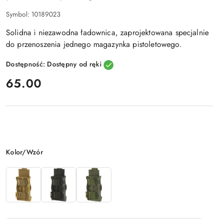
Symbol:
10189023
Solidna i niezawodna ładownica, zaprojektowana specjalnie
do przenoszenia jednego magazynka pistoletowego.
Dostępność:
Dostępny od ręki
cena:
65.00
Wariant
Kolor/Wzór