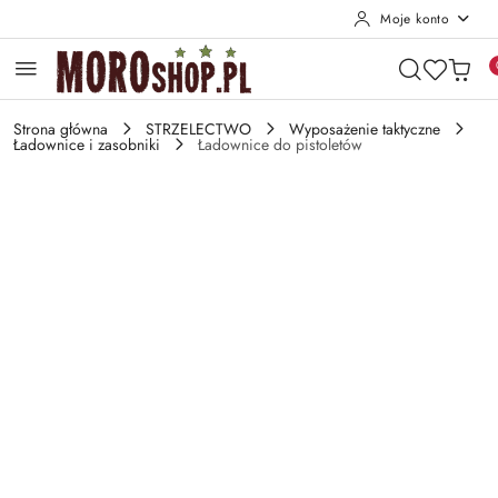
Moje konto
Przejdź do treści głównej
Przejdź do wyszukiwarki
Przejdź do moje konto
Przejdź do menu głównego
Przejdź do opisu produktu
Przejdź do stopki
Strona główna
STRZELECTWO
Wyposażenie taktyczne
Ładownice i zasobniki
Ładownice do pistoletów