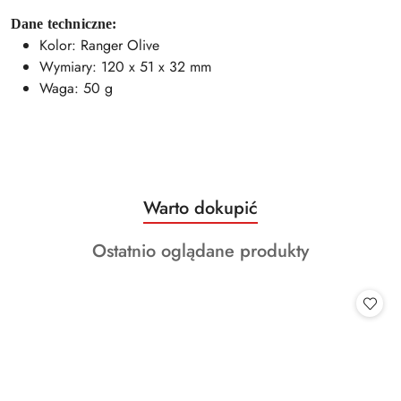
Dane techniczne:
Kolor: Ranger Olive
Wymiary: 120 x 51 x 32 mm
Waga: 50 g
Produkty
Warto dokupić
Pomiń karuzelę produktów
o
Produkty
Ostatnio oglądane produkty
statusie:
o
statusie: