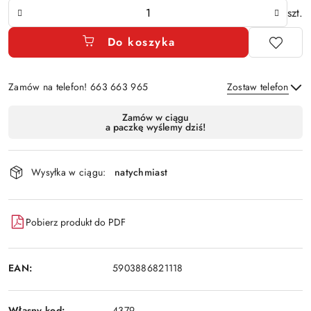
Ilość
szt.
Do koszyka
Zamów na telefon! 663 663 965
Zostaw telefon
Dostępność
Zamów w ciągu
a paczkę wyślemy dziś!
i
Wyślij
dostawa
Wysyłka w ciągu:
natychmiast
Pobierz produkt do PDF
EAN:
5903886821118
Własny kod:
4379