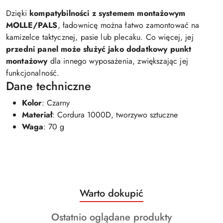
Dzięki
kompatybilności z systemem montażowym
MOLLE/PALS
, ładownicę można łatwo zamontować na
kamizelce taktycznej, pasie lub plecaku. Co więcej, jej
przedni panel może służyć jako dodatkowy punkt
montażowy
dla innego wyposażenia, zwiększając jej
funkcjonalność.
Dane techniczne
Kolor
: Czarny
Materiał
: Cordura 1000D, tworzywo sztuczne
Waga
: 70 g
Produkty
Warto dokupić
Pomiń karuzelę produktów
o
Produkty
Ostatnio oglądane produkty
statusie: