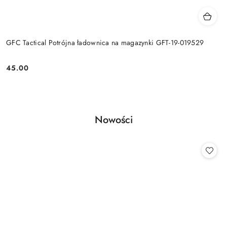
GFC Tactical Potrójna ładownica na magazynki GFT-19-019529
45.00
Cena:
Produkty
Nowości
Pomiń karuzelę produktów
o
statusie: