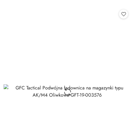
o
statusie: