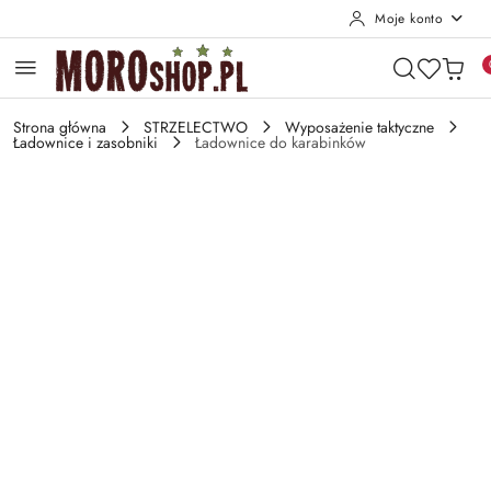
Moje konto
Przejdź do treści głównej
Przejdź do wyszukiwarki
Przejdź do moje konto
Przejdź do menu głównego
Przejdź do opisu produktu
Przejdź do stopki
Strona główna
STRZELECTWO
Wyposażenie taktyczne
Ładownice i zasobniki
Ładownice do karabinków