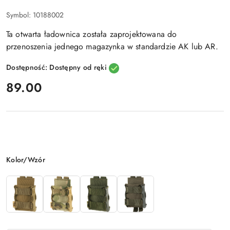
Symbol:
10188002
Ta otwarta ładownica została zaprojektowana do
przenoszenia jednego magazynka w standardzie AK lub AR.
Dostępność:
Dostępny od ręki
cena:
89.00
Wariant
Kolor/Wzór