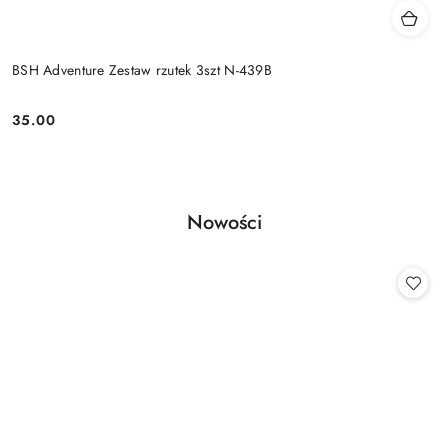
BSH Adventure Zestaw rzutek 3szt N-439B
35.00
Cena:
Produkty
Nowości
Pomiń karuzelę produktów
o
statusie: