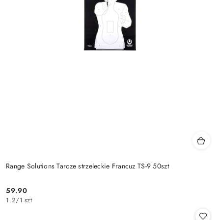
Range Solutions Tarcze strzeleckie Francuz TS-9 50szt
59.90
Cena:
1.2
/
1 szt