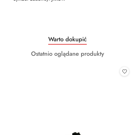
Produkty
Warto dokupić
Pomiń karuzelę produktów
o
Produkty
Ostatnio oglądane produkty
statusie:
o
statusie: