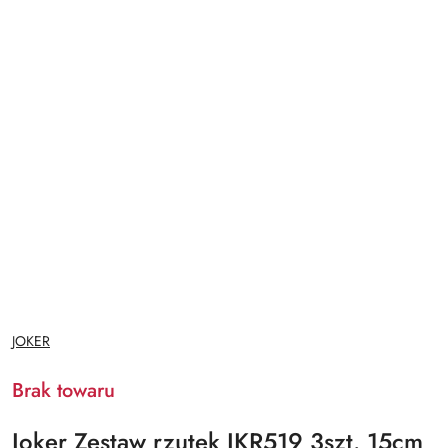
NAZWA
JOKER
PRODUCENTA:
Brak towaru
Joker Zestaw rzutek JKR519 3szt. 15cm