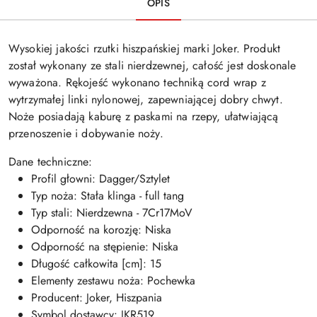
OPIS
Wysokiej jakości rzutki hiszpańskiej marki Joker. Produkt
został wykonany ze stali nierdzewnej, całość jest doskonale
wyważona. Rękojeść wykonano techniką
cord
wrap
z
wytrzymałej linki nylonowej, zapewniającej dobry chwyt.
Noże posiadają kaburę z paskami na rzepy, ułatwiającą
przenoszenie i dobywanie noży.
Dane techniczne:
Profil głowni: Dagger/Sztylet
Typ noża: Stała klinga - full tang
Typ stali: Nierdzewna - 7Cr17MoV
Odporność na korozję: Niska
Odporność na stępienie: Niska
Długość całkowita [cm]: 15
Elementy zestawu noża: Pochewka
Producent: Joker, Hiszpania
Symbol dostawcy: JKR519