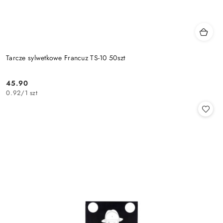
Tarcze sylwetkowe Francuz TS-10 50szt
45.90
Cena:
0.92
/
1 szt