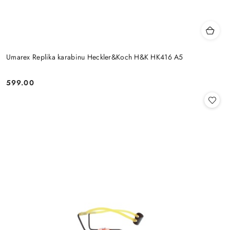
Umarex Replika karabinu Heckler&Koch H&K HK416 A5
599.00
Cena: