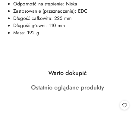
Odporność na stępienie: Niska
Zastosowanie (przeznaczenie): EDC
Długość całkowita: 225 mm
Długość głowni: 110 mm
Masa: 192 g
Produkty
Warto dokupić
Pomiń karuzelę produktów
o
Produkty
Ostatnio oglądane produkty
statusie:
o
statusie: