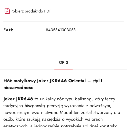
Pobierz produkt do PDF
EAN:
8435341303053
OPIS
Nóż motylkowy Joker JKR646 Oriental – styl i
niezawodność
Joker JKR646
to unikalny nóż typu balisong, który łączy
tradycyjną hiszpańską precyzję wykonania z odważnym,
nowoczesnym wzornictwem. Model ten został stworzony dla
osób, które szukają narzędzia o wysokich walorach
estetycznych, a jednocześnie potrzebują solidnej konstrukcji