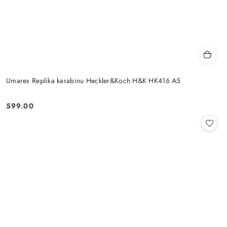
Umarex Replika karabinu Heckler&Koch H&K HK416 A5
599.00
Cena: