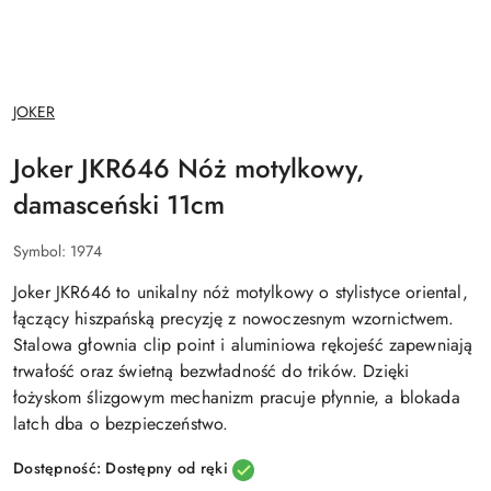
NAZWA
JOKER
PRODUCENTA:
Joker JKR646 Nóż motylkowy,
damasceński 11cm
Symbol:
1974
Joker JKR646 to unikalny nóż motylkowy o stylistyce oriental,
łączący hiszpańską precyzję z nowoczesnym wzornictwem.
Stalowa głownia clip point i aluminiowa rękojeść zapewniają
trwałość oraz świetną bezwładność do trików. Dzięki
łożyskom ślizgowym mechanizm pracuje płynnie, a blokada
latch dba o bezpieczeństwo.
Dostępność:
Dostępny od ręki