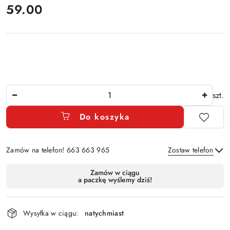
cena:
59.00
Ilość
szt.
Do koszyka
Zamów na telefon! 663 663 965
Zostaw telefon
Dostępność
Zamów w ciągu
a paczkę wyślemy dziś!
i
Wyślij
dostawa
Wysyłka w ciągu:
natychmiast