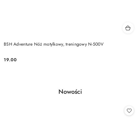
BSH Adventure Nóż motylkowy, treningowy N-500V
19.00
Cena:
Produkty
Nowości
Pomiń karuzelę produktów
o
statusie: