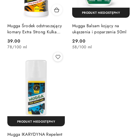
PRODUKT NIEDOSTĘPNY
Mugga Środek odstraszający
Mugga Balsam kojący na
komary Extra Strong Kulka
ukąszenia i poparzenia 50ml
50ml
39.00
29.00
Cena:
Cena:
78
/
100 ml
58
/
100 ml
PRODUKT NIEDOSTĘPNY
Mugga IKARYDYNA Repelent