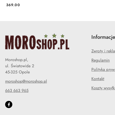
369.00
Cena:
Informacj
Zwroty i rekl
Moroshop.pl,
Regulamin
ul. Światowida 2
Polityka pryw
45-325 Opole
Kontakt
moroshop@moroshop.pl
Koszty wysyłk
663 663 965