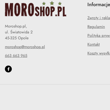
Informacj
Zwroty i rekl
Moroshop.pl,
Regulamin
ul. Światowida 2
Polityka pryw
45-325 Opole
Kontakt
moroshop@moroshop.pl
Koszty wysyłk
663 663 965