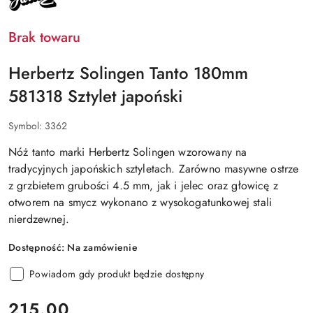
HERBERTZ
Brak towaru
Herbertz Solingen Tanto 180mm
581318 Sztylet japoński
Symbol:
3362
Nóż tanto marki
Herbertz Solingen
wzorowany na
tradycyjnych
japońskich sztyletach.
Zarówno masywne ostrze
z grzbietem grubości
4.5 mm,
jak i jelec oraz głowicę z
otworem na smycz wykonano z wysokogatunkowej
stali
nierdzewnej.
Dostępność:
Na zamówienie
Powiadom gdy produkt będzie dostępny
cena:
215.00