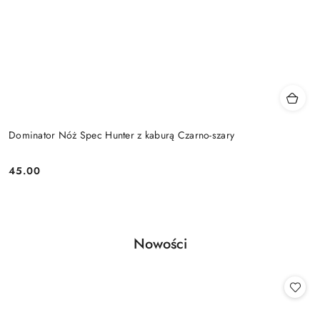
Dominator Nóż Spec Hunter z kaburą Czarno-szary
45.00
Cena:
Produkty
Nowości
Pomiń karuzelę produktów
o
statusie: