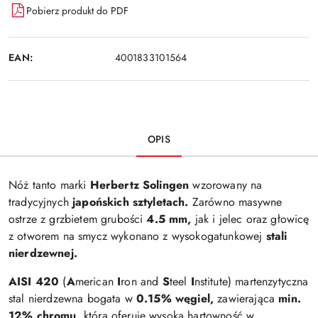
Pobierz produkt do PDF
EAN:
4001833101564
OPIS
Nóż tanto marki
Herbertz Solingen
wzorowany na
tradycyjnych
japońskich sztyletach.
Zarówno masywne
ostrze z grzbietem grubości
4.5 mm,
jak i jelec oraz głowicę
z otworem na smycz wykonano z wysokogatunkowej
stali
nierdzewnej.
AISI 420
(
A
merican
I
ron and
S
teel
I
nstitute) martenzytyczna
stal nierdzewna bogata w
0.15%
węgiel,
zawierająca
min.
12% chromu,
która oferuje wysoką hartowność w