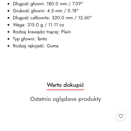
Długość głowni: 180.0 mm / 7.09"
Grubość głowni: 4.5 mm / 0.18"
Długość całkowita: 320.0 mm / 12.60"
Waga: 315.0 g / 11.11 oz
Rodzaj krawędzi tnącej: Plain
Typ głowni: Tanto
Rodzaj rękojeść: Guma
Produkty
Warto dokupić
Pomiń karuzelę produktów
o
Produkty
Ostatnio oglądane produkty
statusie:
o
statusie: