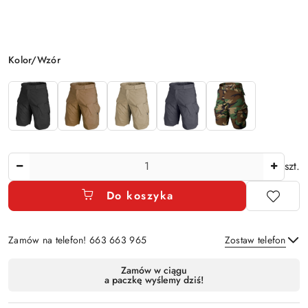
Wariant
Kolor/Wzór
Ilość
szt.
Do koszyka
Zamów na telefon! 663 663 965
Zostaw telefon
Dostępność
Zamów w ciągu
a paczkę wyślemy dziś!
i
Wyślij
dostawa