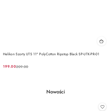
Helikon Szorty UTS 11" PolyCotton Ripstop Black SP-UTK-PR-01
199.00
209.00
Cena
Cena
promocyjna:
przed
promocją:
Produkty
Nowości
Pomiń karuzelę produktów
o
statusie: