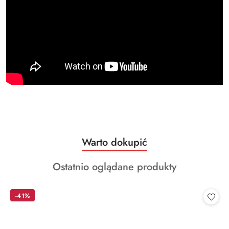
Produkty
Warto dokupić
Pomiń karuzelę produktów
o
Produkty
Ostatnio oglądane produkty
statusie:
o
statusie:
-41%