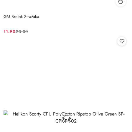
GM Brelok Strażaka
11.90
20.00
Cena
Cena
promocyjna:
przed
promocją: