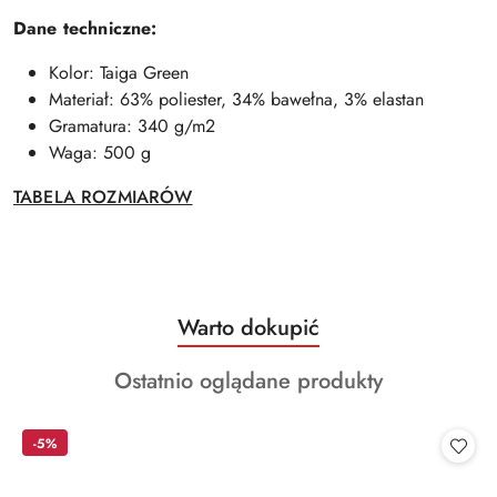
Dane techniczne:
Kolor: Taiga Green
Materiał: 63% poliester, 34% bawełna, 3% elastan
Gramatura: 340 g/m2
Waga: 500 g
TABELA ROZMIARÓW
Produkty
Warto dokupić
Pomiń karuzelę produktów
o
Produkty
Ostatnio oglądane produkty
statusie:
o
statusie:
-5%