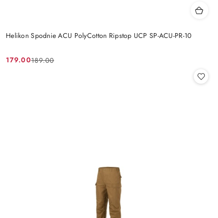
Helikon Spodnie ACU PolyCotton Ripstop UCP SP-ACU-PR-10
179.00
189.00
Cena
Cena
promocyjna:
przed
promocją: