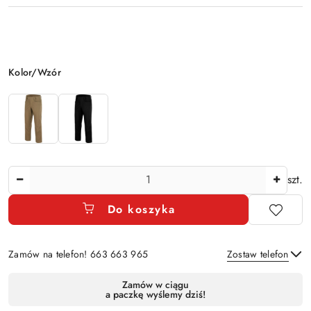
Wariant
Kolor/Wzór
Ilość
szt.
Do koszyka
Zamów na telefon! 663 663 965
Zostaw telefon
Dostępność
Zamów w ciągu
a paczkę wyślemy dziś!
i