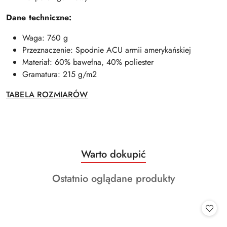
Dane techniczne:
Waga: 760 g
Przeznaczenie: Spodnie ACU armii amerykańskiej
Materiał: 60% bawełna, 40% poliester
Gramatura: 215 g/m2
TABELA ROZMIARÓW
Produkty
Warto dokupić
Pomiń karuzelę produktów
o
Produkty
Ostatnio oglądane produkty
statusie:
o
statusie: