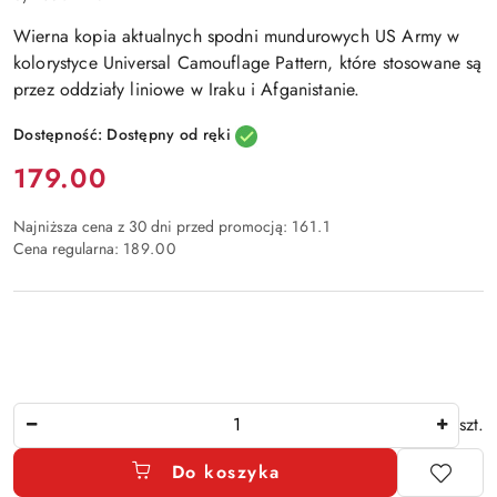
Wierna kopia aktualnych spodni mundurowych
US Army
w
kolorystyce
Universal Camouflage Pattern
, które stosowane są
przez oddziały liniowe
w Iraku i Afganistanie
.
Dostępność:
Dostępny od ręki
Cena:
179.00
Najniższa cena z 30 dni przed promocją:
161.1
Cena regularna:
189.00
Ilość
szt.
Do koszyka