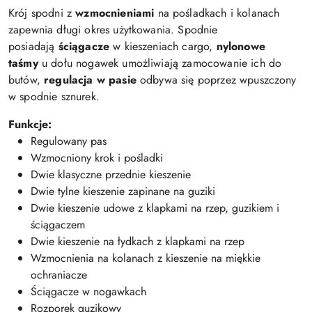
Krój spodni z
wzmocnieniami
na pośladkach i kolanach
zapewnia długi okres użytkowania. Spodnie
posiadają
ściągacze
w kieszeniach cargo,
nylonowe
taśmy
u dołu nogawek umożliwiają zamocowanie ich do
butów,
regulacja w pasie
odbywa się poprzez wpuszczony
w spodnie sznurek.
Funkcje:
Regulowany pas
Wzmocniony krok i pośladki
Dwie klasyczne przednie kieszenie
Dwie tylne kieszenie zapinane na guziki
Dwie kieszenie udowe z klapkami na rzep, guzikiem i
ściągaczem
Dwie kieszenie na łydkach z klapkami na rzep
Wzmocnienia na kolanach z kieszenie na miękkie
ochraniacze
Ściągacze w nogawkach
Rozporek guzikowy