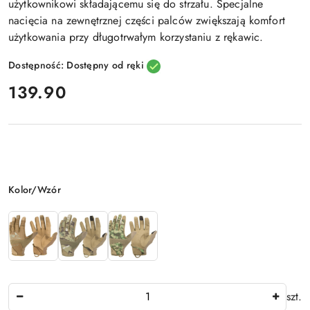
użytkownikowi składającemu się do strzału.
Specjalne
nacięcia na zewnętrznej części palców
zwiększają komfort
użytkowania przy długotrwałym korzystaniu z rękawic.
Dostępność:
Dostępny od ręki
cena:
139.90
Wariant
Kolor/Wzór
Ilość
szt.