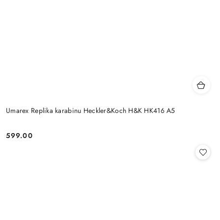
Umarex Replika karabinu Heckler&Koch H&K HK416 A5
599.00
Cena: