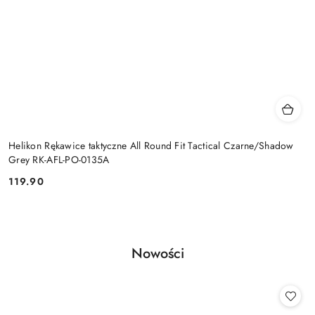
Helikon Rękawice taktyczne All Round Fit Tactical Czarne/Shadow
Grey RK-AFL-PO-0135A
119.90
Cena:
Produkty
Nowości
Pomiń karuzelę produktów
o
statusie: