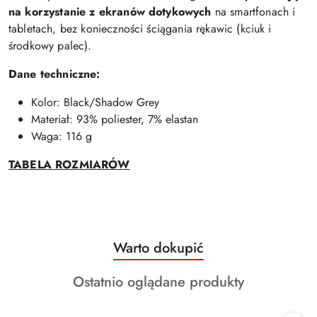
na korzystanie z ekranów dotykowych
na smartfonach i
tabletach, bez konieczności ściągania rękawic (kciuk i
środkowy palec).
Dane techniczne:
Kolor: Black/Shadow Grey
Materiał: 93% poliester, 7% elastan
Waga: 116 g
TABELA ROZMIARÓW
Produkty
Warto dokupić
Pomiń karuzelę produktów
o
Produkty
Ostatnio oglądane produkty
statusie:
o