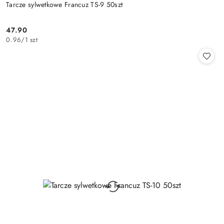
Tarcze sylwetkowe Francuz TS-9 50szt
47.90
Cena:
0.96
/
1 szt