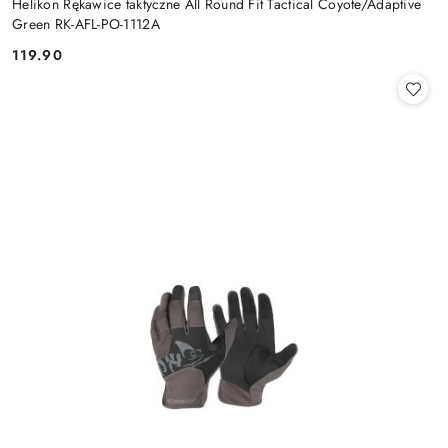
Helikon Rękawice taktyczne All Round Fit Tactical Coyote/Adaptive
Green RK-AFL-PO-1112A
119.90
Cena: