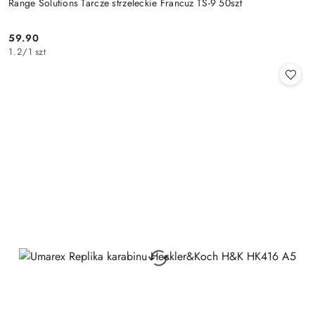
Range Solutions Tarcze strzeleckie Francuz TS-9 50szt
59.90
Cena:
1.2
/
1 szt