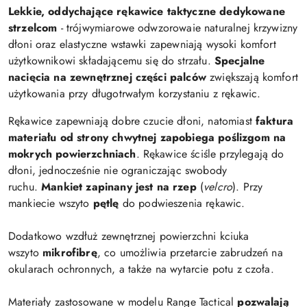
Lekkie, oddychające rękawice taktyczne dedykowane
strzelcom
- trójwymiarowe odwzorowaie naturalnej krzywizny
dłoni oraz elastyczne wstawki zapewniają wysoki komfort
użytkownikowi składającemu się do strzału.
Specjalne
nacięcia na zewnętrznej części palców
zwiększają komfort
użytkowania przy długotrwałym korzystaniu z rękawic.
Rękawice zapewniają dobre czucie dłoni, natomiast
faktura
materiału od strony chwytnej zapobiega poślizgom na
mokrych powierzchniach
. Rękawice ściśle przylegają do
dłoni, jednocześnie nie ograniczając swobody
ruchu.
Mankiet zapinany jest na rzep
(
velcro
). Przy
mankiecie wszyto
pętlę
do podwieszenia rękawic.
Dodatkowo wzdłuż zewnętrznej powierzchni kciuka
wszyto
mikrofibrę
, co umożliwia przetarcie zabrudzeń na
okularach ochronnych, a także na wytarcie potu z czoła.
Materiały zastosowane w modelu Range Tactical
pozwalają