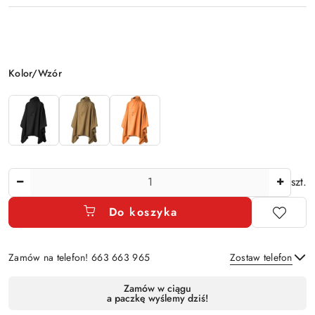
Wariant
Kolor/Wzór
Ilość
szt.
Do koszyka
Zamów na telefon! 663 663 965
Zostaw telefon
Dostępność
Zamów w ciągu
a paczkę wyślemy dziś!
i