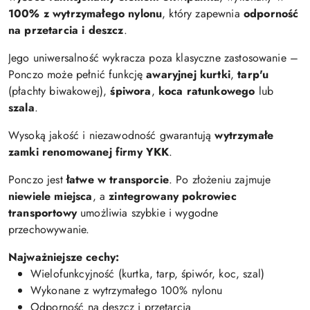
100% z wytrzymałego nylonu
, który zapewnia
odporność
na przetarcia i deszcz
.
Jego uniwersalność wykracza poza klasyczne zastosowanie –
Ponczo może pełnić funkcję
awaryjnej kurtki
,
tarp'u
(płachty biwakowej),
śpiwora
,
koca ratunkowego
lub
szala
.
Wysoką jakość i niezawodność gwarantują
wytrzymałe
zamki renomowanej firmy YKK
.
Ponczo jest
łatwe w transporcie
. Po złożeniu zajmuje
niewiele miejsca
, a
zintegrowany pokrowiec
transportowy
umożliwia szybkie i wygodne
przechowywanie.
Najważniejsze cechy:
Wielofunkcyjność (kurtka, tarp, śpiwór, koc, szal)
Wykonane z wytrzymałego 100% nylonu
Odporność na deszcz i przetarcia