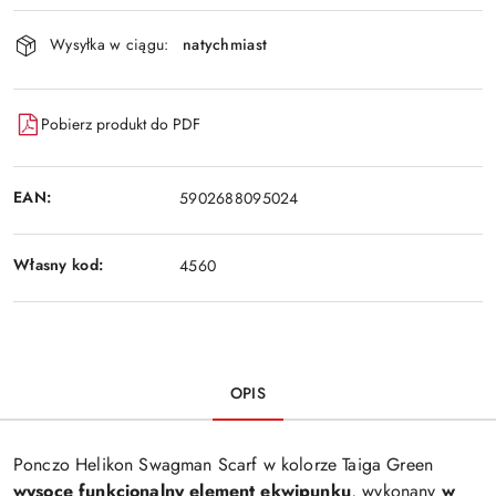
Wyślij
dostawa
Wysyłka w ciągu:
natychmiast
Pobierz produkt do PDF
EAN:
5902688095024
Własny kod:
4560
OPIS
Ponczo Helikon Swagman Scarf w kolorze Taiga Green
wysoce funkcjonalny element ekwipunku
, wykonany
w