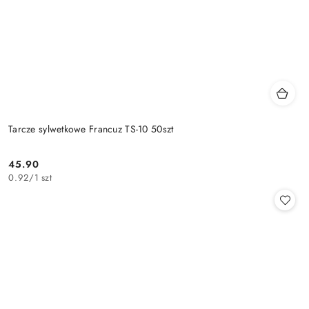
Tarcze sylwetkowe Francuz TS-10 50szt
45.90
Cena:
0.92
/
1 szt