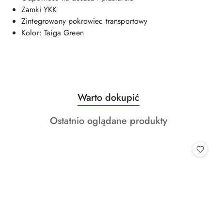
Zamki YKK
Zintegrowany pokrowiec transportowy
Kolor: Taiga Green
Produkty
Warto dokupić
Pomiń karuzelę produktów
o
Produkty
Ostatnio oglądane produkty
statusie:
o
statusie: