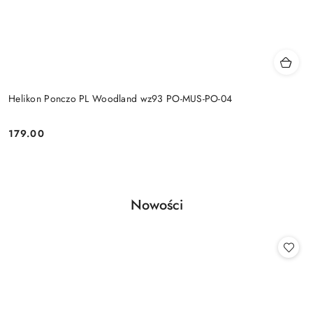
Helikon Ponczo PL Woodland wz93 PO-MUS-PO-04
179.00
Cena:
Produkty
Nowości
Pomiń karuzelę produktów
o
statusie: