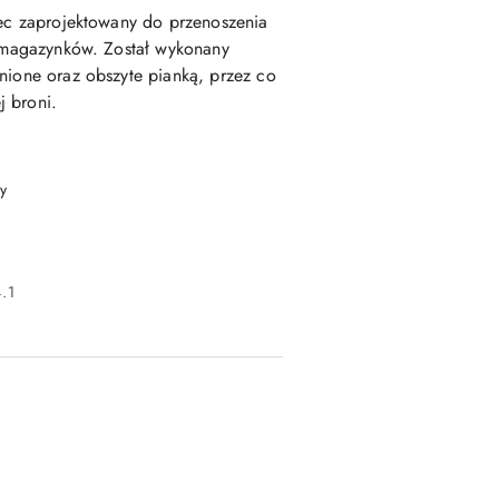
iec zaprojektowany do przenoszenia
h magazynków. Został wykonany
wnione oraz obszyte pianką, przez co
 broni.
y
.1