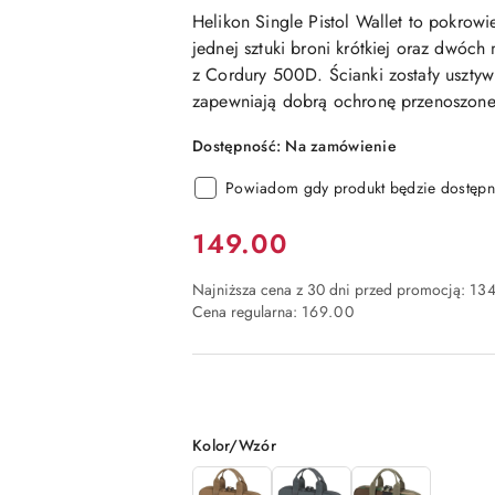
Helikon Single Pistol Wallet to pokrow
jednej sztuki broni krótkiej oraz dwóc
z
Cordury 500D
. Ścianki zostały uszty
zapewniają dobrą ochronę przenoszonej
Dostępność:
Na zamówienie
Powiadom gdy produkt będzie dostępn
Cena:
149.00
Najniższa cena z 30 dni przed promocją:
134
Cena regularna:
169.00
Wariant
Kolor/Wzór