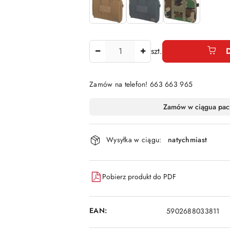
Ilość
szt.
Zamów na telefon! 663 663 965
Dostępność
Zamów w ciągu
a pac
i
dostawa
Wysyłka w ciągu:
natychmiast
Pobierz produkt do PDF
EAN:
5902688033811