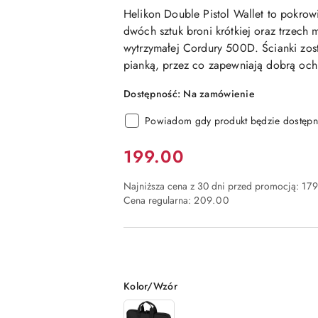
Helikon Double Pistol Wallet to pokro
dwóch sztuk broni krótkiej oraz trzech
wytrzymałej
Cordury
500D
. Ścianki zo
pianką, przez co zapewniają dobrą och
Dostępność:
Na zamówienie
Powiadom gdy produkt będzie dostępn
Cena:
199.00
Najniższa cena z 30 dni przed promocją:
179
Cena regularna:
209.00
Wariant
Kolor/Wzór