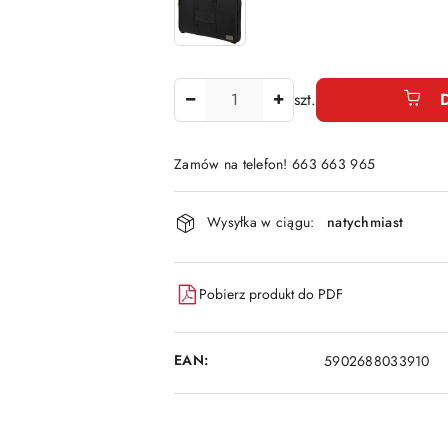
Ilość
szt.
Zamów na telefon! 663 663 965
Dostępność
Wysyłka w ciągu:
natychmiast
i
dostawa
Pobierz produkt do PDF
EAN:
5902688033910