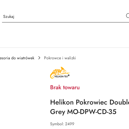
esoria do wiatrówek
Pokrowce i walizki
NAZWA
PRODUCENTA:
HELIKON
TEX
Brak towaru
Helikon Pokrowiec Double
Grey MO-DPW-CD-35
Symbol:
2499