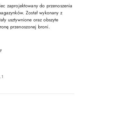
wiec zaprojektowany do
przenoszenia
 magazynków
. Został wykonany z
stały usztywnione oraz obszyte
ronę przenoszonej broni.
y
.1