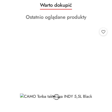
Produkty
Warto dokupić
Pomiń karuzelę produktów
o
Produkty
Ostatnio oglądane produkty
statusie:
o
statusie: