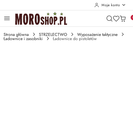
Moje konto
Przejdź do treści głównej
Przejdź do wyszukiwarki
Przejdź do moje konto
Przejdź do menu głównego
Przejdź do opisu produktu
Przejdź do stopki
Strona główna
STRZELECTWO
Wyposażenie taktyczne
Ładownice i zasobniki
Ładownice do pistoletów