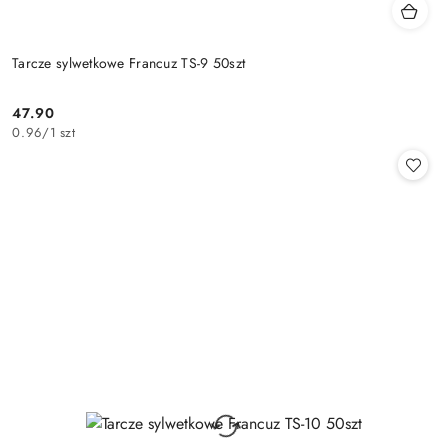
Tarcze sylwetkowe Francuz TS-9 50szt
47.90
Cena:
0.96
/
1 szt