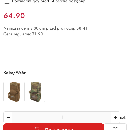
Powiadom gdy produkt będzie dostępny
Cena:
64.90
Najniższa cena z 30 dni przed promocją:
58.41
Cena regularna:
71.90
Wariant
Kolor/Wzór
Ilość
szt.
Do koszyka