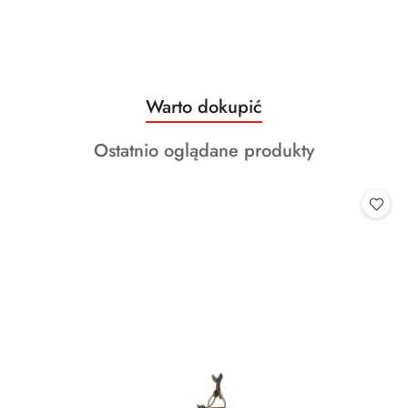
Produkty
Warto dokupić
Pomiń karuzelę produktów
o
Produkty
Ostatnio oglądane produkty
statusie:
o
statusie: