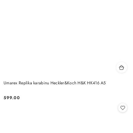
Umarex Replika karabinu Heckler&Koch H&K HK416 A5
599.00
Cena: