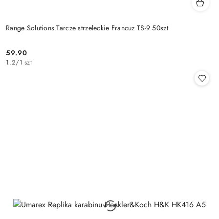
Range Solutions Tarcze strzeleckie Francuz TS-9 50szt
59.90
Cena:
1.2
/
1 szt