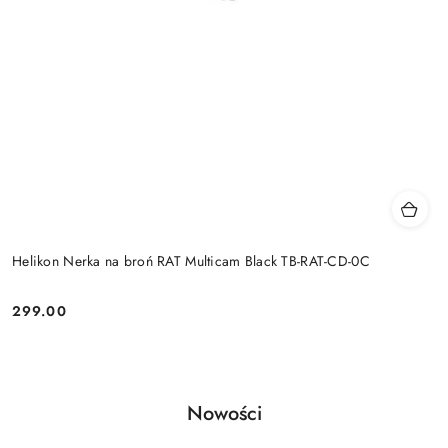
Helikon Nerka na broń RAT Multicam Black TB-RAT-CD-0C
299.00
Cena:
Produkty
Nowości
Pomiń karuzelę produktów
o