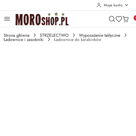
Moje konto
Przejdź do treści głównej
Przejdź do wyszukiwarki
Przejdź do moje konto
Przejdź do menu głównego
Przejdź do opisu produktu
Przejdź do stopki
Strona główna
STRZELECTWO
Wyposażenie taktyczne
Ładownice i zasobniki
Ładownice do karabinków