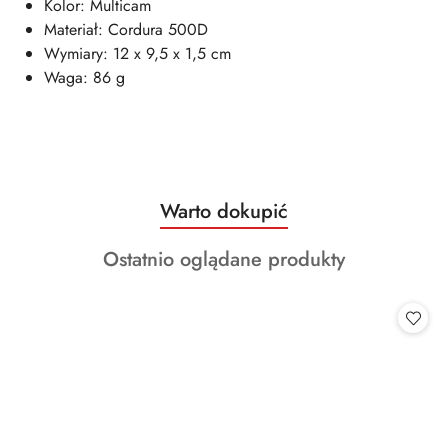
Kolor: Multicam
Materiał: Cordura 500D
Wymiary: 12 x 9,5 x 1,5 cm
Waga: 86 g
Produkty
Warto dokupić
Pomiń karuzelę produktów
o
Produkty
Ostatnio oglądane produkty
statusie:
o
statusie: