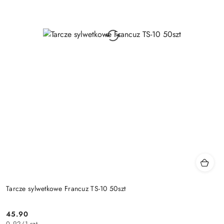
Tarcze sylwetkowe Francuz TS-10 50szt
45.90
Cena:
0.92
/
1 szt