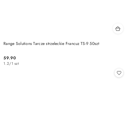
Range Solutions Tarcze strzeleckie Francuz TS-9 50szt
59.90
Cena:
1.2
/
1 szt