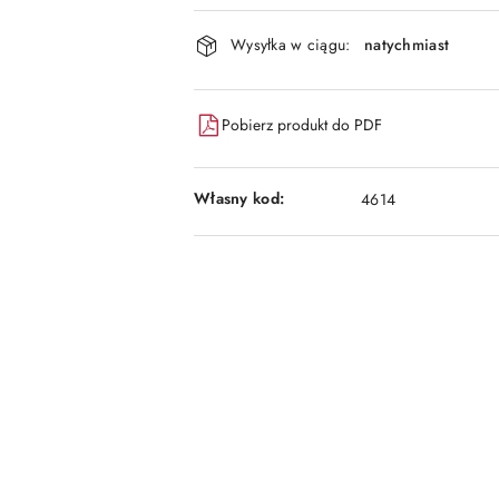
Dostępność
Wysyłka w ciągu:
natychmiast
i
dostawa
Pobierz produkt do PDF
Własny kod:
4614