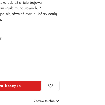
jako odzież stricte bojowa
bom służb mundurowych. Z
po nią również cywile, którzy cenią
ia.
y
Do koszyka
Zostaw telefon